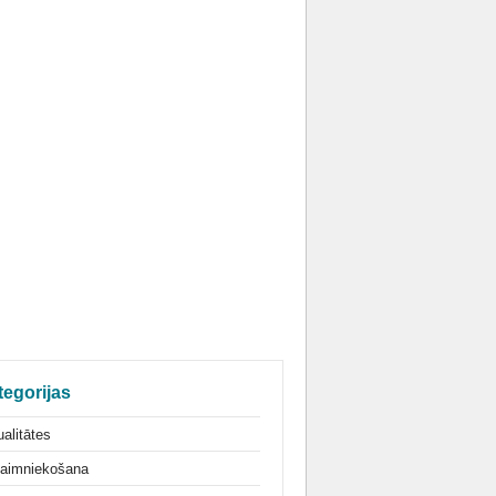
tegorijas
alitātes
aimniekošana