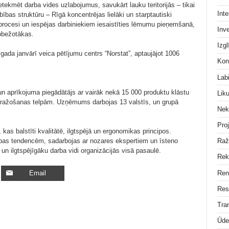
etekmēt darba vides uzlabojumus, savukārt lauku teritorijās – tikai
Inte
ības struktūru – Rīgā koncentrējas lielāki un starptautiski
procesi un iespējas darbiniekiem iesaistīties lēmumu pieņemšanā,
Inve
robežotākas.
Izgl
gada janvārī veica pētījumu centrs “Norstat”, aptaujājot 1006
Kon
Lab
 un aprīkojuma piegādātājs ar vairāk nekā 15 000 produktu klāstu
Lik
un ražošanas telpām. Uzņēmums darbojas 13 valstīs, un grupā
Nek
Pro
 kas balstīti kvalitātē, ilgtspējā un ergonomikas principos.
ības tendencēm, sadarbojas ar nozares ekspertiem un īsteno
Raž
 un ilgtspējīgāku darba vidi organizācijās visā pasaulē.
Rek
Ren
Email
Res
Tra
Ūde