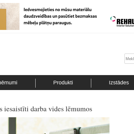
ņēmumi
Produkti
Izstādes
s iesaistīti darba vides lēmumos