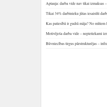
Aptauja: darba vide nav tikai izmaksas – 
Tikai 34% darbinieku jūtas iesaistīti da
Kas patiesībā ir gudrā māja? No mītiem
Motivējoša darba vide – nepietiekami i
Būvniecības tirgus pārstrukturējas – infr