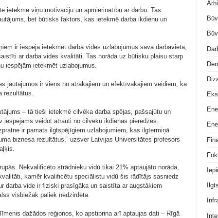
Arhi
te ietekmē viņu motivāciju un apmierinātību ar darbu. Tas
Būv
jautājums, bet būtisks faktors, kas ietekmē darba ikdienu un
Būv
iņiem ir iespēja ietekmēt darba vides uzlabojumus savā darbavietā,
Dar
aistīti ar darba vides kvalitāti. Tas norāda uz būtisku plaisu starp
Dem
iņu iespējām ietekmēt uzlabojumus.
Diz
es jautājumos ir viens no ātrākajiem un efektīvākajiem veidiem, kā
 rezultātus.
Eks
Ene
autājums – tā tieši ietekmē cilvēka darba spējas, pašsajūtu un
v iespējams veidot atrauti no cilvēku ikdienas pieredzes.
Ene
zpratne ir pamats ilgtspējīgiem uzlabojumiem, kas ilgtermiņā
uma biznesa rezultātus,” uzsver Latvijas Universitātes profesors
Fin
aļķis.
Fok
 grupās. Nekvalificēto strādnieku vidū tikai 21% aptaujāto norāda,
Iep
valitāti, kamēr kvalificētu speciālistu vidū šis rādītājs sasniedz
Ilg
ur darba vide ir fiziski prasīgāka un saistīta ar augstākiem
lss visbiežāk paliek nedzirdēta.
Infr
 līmenis dažādos reģionos, ko apstiprina arī aptaujas dati – Rīgā
Inte