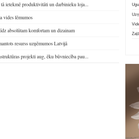
tā ietekmē produktivitāti un darbinieku loja...
Ugu
Uz
rba vides lēmumos
Vid
 līdz absolūtam komfortam un dizainam
Zaļ
zmantots resurss uzņēmumos Latvijā
astruktūras projekti aug, ēku būvniecība pau...