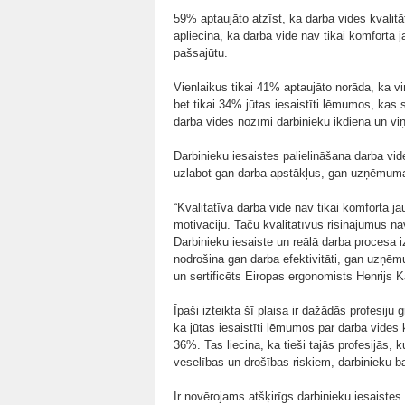
59% aptaujāto atzīst, ka darba vides kvalitā
apliecina, ka darba vide nav tikai komforta 
pašsajūtu.
Vienlaikus tikai 41% aptaujāto norāda, ka v
bet tikai 34% jūtas iesaistīti lēmumos, kas s
darba vides nozīmi darbinieku ikdienā un v
Darbinieku iesaistes palielināšana darba vid
uzlabot gan darba apstākļus, gan uzņēmuma
“Kvalitatīva darba vide nav tikai komforta j
motivāciju. Taču kvalitatīvus risinājumus na
Darbinieku iesaiste un reālā darba procesa i
nodrošina gan darba efektivitāti, gan uzņēm
un sertificēts Eiropas ergonomists Henrijs K
Īpaši izteikta šī plaisa ir dažādās profesiju
ka jūtas iesaistīti lēmumos par darba vides k
36%. Tas liecina, ka tieši tajās profesijās, k
veselības un drošības riskiem, darbinieku ba
Ir novērojams atšķirīgs darbinieku iesaistes