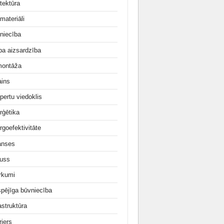
tektūra
materiāli
niecība
ba aizsardzība
ontāža
ains
pertu viedoklis
rģētika
rgoefektivitāte
anses
uss
irkumi
tspējīga būvniecība
astruktūra
rjers