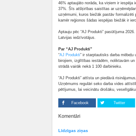
46% aptaujāto norāda, ka viņiem ir iespēja i
37%. Šīs atšķirības saistītas ar uzņēmējdarb
uzņēmumi, kuros biežāk pastāv formalizēti 
kamēr reģionos šādas iespējas biežāk ir ie
Aptauju pēc “AJ Produkti” pasūtījuma 2026. 
Latvijas iedzīvotājus.
Par “AJ Produkti”
“
AJ Produkti
” ir starptautisks darba mēbeļu
birojiem, izglītības iestādēm, noliktavām 
strādā vairāk nekā 1 100 darbinieku.
“AJ Produkti” attīsta un piedāvā risinājumus,
Uzņēmums regulāri seko darba vides attīst
pētījumus, lai veicinātu drošāku, veselīgāku
Facebook
Twitter
Komentāri
Līdzīgas ziņas