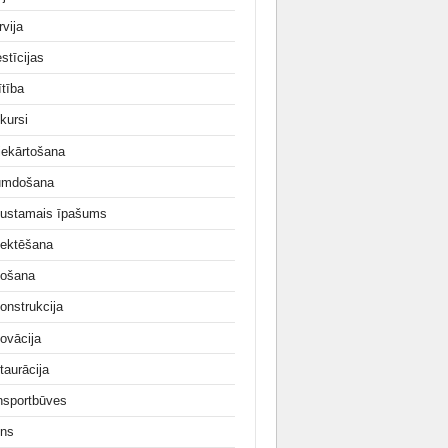
rvija
stīcijas
ītība
kursi
iekārtošana
umdošana
ustamais īpašums
jektēšana
ošana
onstrukcija
ovācija
taurācija
nsportbūves
ns