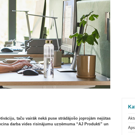
Ka
Aktu
tivāciju, taču vairāk nekā puse strādājošo joprojām nejūtas
liecina darba vides risinājumu uzņēmuma “AJ Produkti” un
Aps