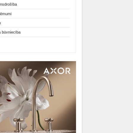
nsdrošība
ņēmumi
e
ā būvniecība