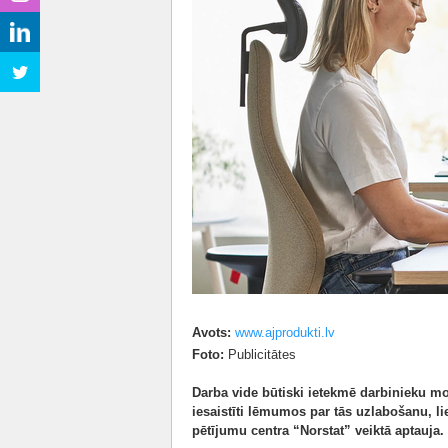
Avots:
www.ajprodukti.lv
Foto:
Publicitātes
Darba vide būtiski ietekmē darbinieku mo
iesaistīti lēmumos par tās uzlabošanu, 
pētījumu centra “Norstat” veiktā aptauja.