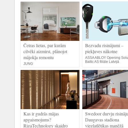
Četras lietas, par kurām
Bezvadu risinājumi –
cilvēki aizmirst, plānojot
piekļuves nākotne
mājokļa remontu
ASSA ABLOY Opening Solu
Baltic AS filiāle Latvijā
JUNG
Kas ir gudrās mājas
Swedoor durvju risināj
apgaismojums?
Daugavas stadiona
RigaTechnology skaidro
vieglatlētikas manēžā