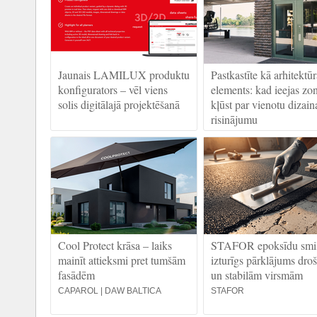
Jaunais LAMILUX produktu
Pastkastīte kā arhitektūr
konfigurators – vēl viens
elements: kad ieejas zo
solis digitālajā projektēšanā
kļūst par vienotu dizain
risinājumu
Cool Protect krāsa – laiks
STAFOR epoksīdu smil
mainīt attieksmi pret tumšām
izturīgs pārklājums dro
fasādēm
un stabilām virsmām
CAPAROL | DAW BALTICA
STAFOR