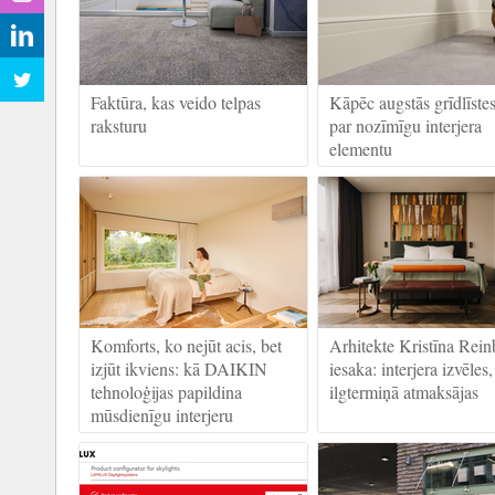
Faktūra, kas veido telpas
Kāpēc augstās grīdlīstes
raksturu
par nozīmīgu interjera
elementu
Komforts, ko nejūt acis, bet
Arhitekte Kristīna Rein
izjūt ikviens: kā DAIKIN
iesaka: interjera izvēles
tehnoloģijas papildina
ilgtermiņā atmaksājas
mūsdienīgu interjeru