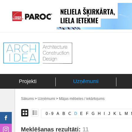
Projekti
Uzņēmumi
Sākums
>
Uzņēmumi
>
Mājas mēbeles / iekārtojums
0 - 9
A
B
C
D
E
F
G
H
I
J
K
L
M
Meklēšanas rezultāti:
11