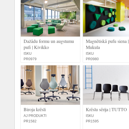
Dažādu formu un augstumu
Magnētiskā pufu siena |
pufi | Kivikko
Mukula
ISKU
ISKU
PR0979
PR0980
Biroja krēsli
Krēslu sērija | TUTTO
AJ PRODUKTI
ISKU
PR1582
PR1595