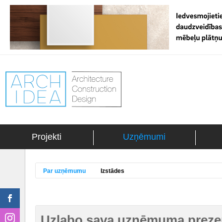
Projekti
Uzņēmumi
Par uzņēmumu
Izstādes
Uzlabo sava uzņēmuma prezen