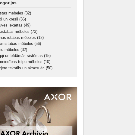
egorijas
stās mēbeles
(32)
di un krēsli
(36)
tuves iekārtas
(49)
sistabas mēbeles
(73)
nas istabas mēbeles
(12)
amistabas mēbeles
(56)
nu mēbeles
(32)
pji un bīdāmās sistēmas
(15)
mniecības telpu mēbeles
(10)
rjera tekstils un aksesuāri
(50)