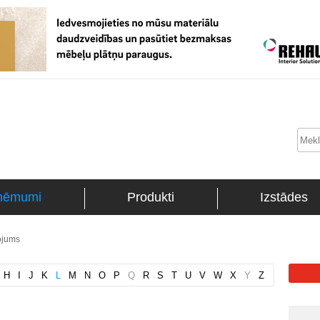
ņēmumi
Produkti
Izstādes
ojums
H
I
J
K
L
M
N
O
P
Q
R
S
T
U
V
W
X
Y
Z