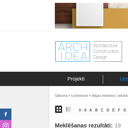
Projekti
Uz
Sākums
>
Uzņēmumi
>
Mājas mēbeles / iekārt
0 - 9
A
B
C
D
E
F
G
Meklēšanas rezultāti:
19