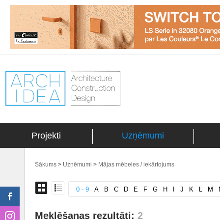
Projekti
Uzņēmumi
Sākums
>
Uzņēmumi
>
Mājas mēbeles / iekārtojums
0 - 9
A
B
C
D
E
F
G
H
I
J
K
L
M
Meklēšanas rezultāti:
2