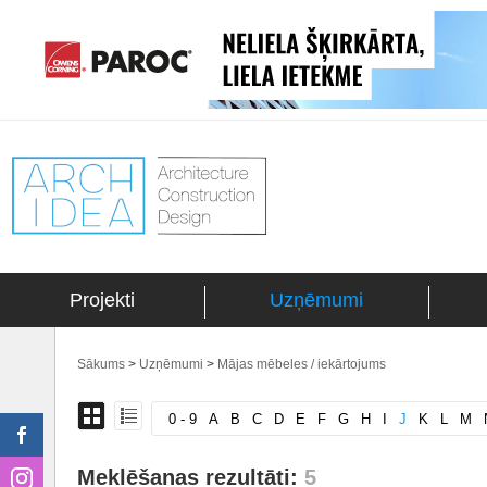
Projekti
Uzņēmumi
Sākums
>
Uzņēmumi
>
Mājas mēbeles / iekārtojums
0 - 9
A
B
C
D
E
F
G
H
I
J
K
L
M
Meklēšanas rezultāti:
5