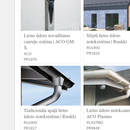
Lietus ūdens novadīšanas
Slēptā lietus ūdens
cauruļu sistēma | ACO GM-
noteksistēma | Ruukki
X
RUUKKI
PR1819
ACO
PR1876
Tradicionāla apaļā lietus
Lietus ūdens notekcauru
ūdens noteksistēma | Ruukki
ACO Plastmo
RUUKKI
PLASTMO
PR1817
PR0649