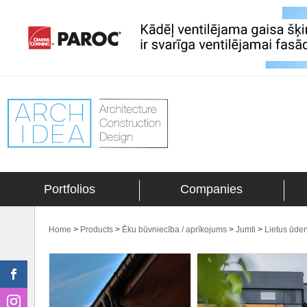
Portfolios
Companies
Home
>
Products
>
Ēku būvniecība / aprīkojums
>
Jumti
>
Lietus ūde