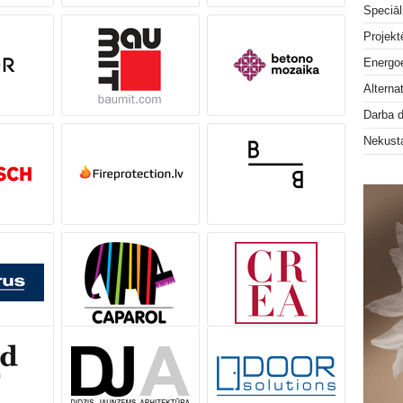
Speciāl
Projek
Energoe
Alterna
Darba 
Nekust