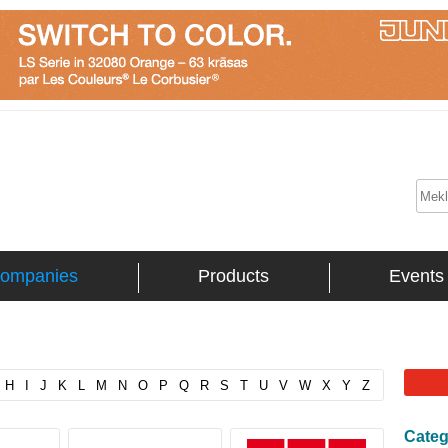
ompanies
Products
Events
H
I
J
K
L
M
N
O
P
Q
R
S
T
U
V
W
X
Y
Z
Categ