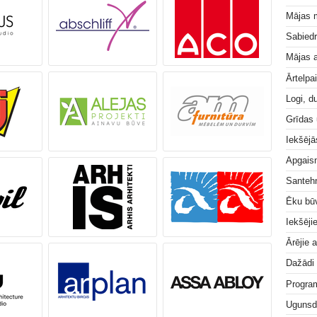
Mājas 
Sabiedr
Mājas a
Ārtelpa
Logi, d
Grīdas
Iekšējā
Apgai
Santeh
Ēku bū
Iekšēji
Ārējie 
Dažādi
Progra
Ugunsd