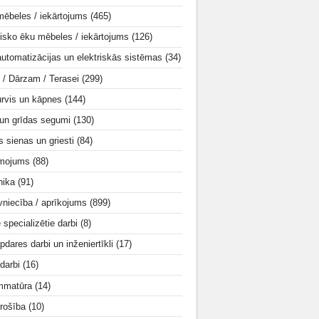
mēbeles / iekārtojums
(465)
isko ēku mēbeles / iekārtojums
(126)
utomatizācijas un elektriskās sistēmas
(34)
i / Dārzam / Terasei
(299)
urvis un kāpnes
(144)
 un grīdas segumi
(130)
s sienas un griesti
(84)
smojums
(88)
nika
(91)
vniecība / aprīkojums
(899)
e specializētie darbi
(8)
apdares darbi un inženiertīkli
(17)
 darbi
(16)
mmatūra
(14)
rošība
(10)