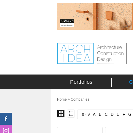
Portfolios
C
Home
>
Companies
0 - 9
A
B
C
D
E
F
G