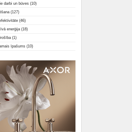
ie darbi un būves
(10)
tēšana
(127)
fektivitāte
(46)
tīvā enerģija
(18)
drošība
(1)
amais īpašums
(10)