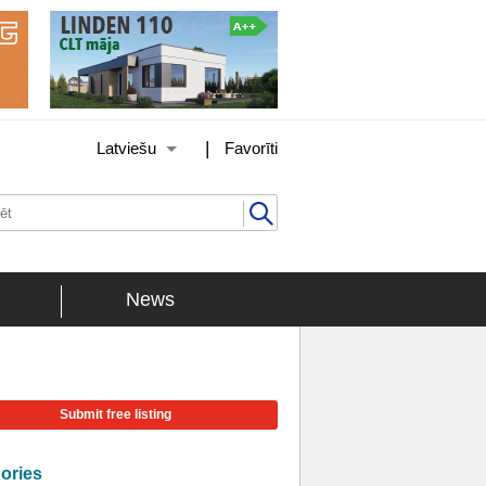
|
Latviešu
Favorīti
News
Submit free listing
ories