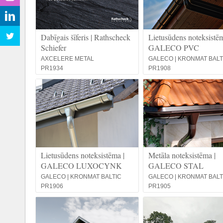
Dabīgais šīferis | Rathscheck
Lietusūdens noteksistēm
Schiefer
GALECO PVC
AXCELERE METAL
GALECO | KRONMAT BALT
PR1934
PR1908
Lietusūdens noteksistēma |
Metāla noteksistēma |
GALECO LUXOCYNK
GALECO STAL
GALECO | KRONMAT BALTIC
GALECO | KRONMAT BALT
PR1906
PR1905