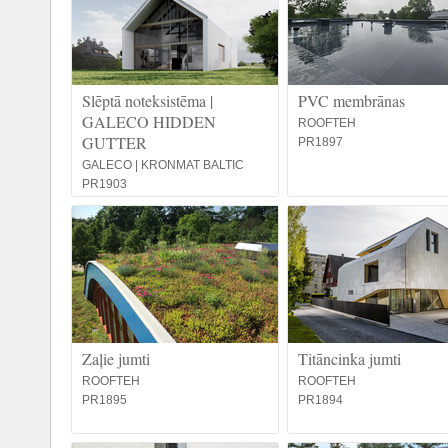
Slēptā noteksistēma |
PVC membrānas
GALECO HIDDEN
ROOFTEH
GUTTER
PR1897
GALECO | KRONMAT BALTIC
PR1903
Zaļie jumti
Titāncinka jumti
ROOFTEH
ROOFTEH
PR1895
PR1894