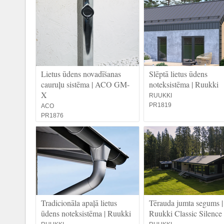
Lietus ūdens novadīšanas
Slēptā lietus ūdens
cauruļu sistēma | ACO GM-
noteksistēma | Ruukki
X
RUUKKI
PR1819
ACO
PR1876
Tradicionāla apaļā lietus
Tērauda jumta segums |
ūdens noteksistēma | Ruukki
Ruukki Classic Silence