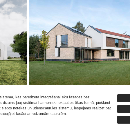
istēma, kas paredzēta integrēšanai ēku fasādēs bez
 dizains ļauj sistēmai harmoniski iekļauties ēkas formā, piešķirot
t slēpto notekas un ūdenscaurules sistēmu, iespējams realizēt pat
esabojājot fasādi ar redzamām caurulēm.