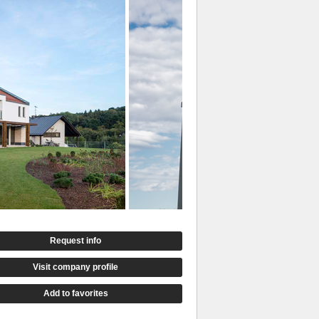
Request info
Visit company profile
Add to favorites