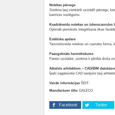
Notekas pārsegs
Sistēma ļauj vienkārši uzstādīt pārsegu, kas 
karnīzes noslēgumu.
Kvadrātveida notekas un ūdenscaurules 
Optimāli piemērots integrēšanai ēkas fasādē, 
Estētiska apdare
Taisnstūrveida notekas un caurules forma, kā
Paaugstināts hermētiskums
Pareizi uzstādot, sistēma ir pilnībā droša un
Atbalsts arhitektiem – CAD/BIM datubāze
Īpaši sagatavotie CAD rasējumi ļauj arhitekt
Vairāk informācijas
ŠEIT
.
Manufacturer title:
GALECO
Facebook
Twitter