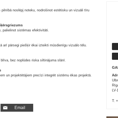
pilnībā noslēpj noteku, nodrošinot estētisku un vizuāli tīru
šķērsgriezums
palielinot sistēmas efektivitāti.
 arī pārsegi piešķir ēkai izteikti mūsdienīgu vizuālo tēlu.
 blīva, bez noplūdes riska siltinājuma slānī.
GA
s
iem un projektētājiem precīzi integrēt sistēmu ēkas projektā.
Adr
Ulb
Rīg
LV-
T. 
Email