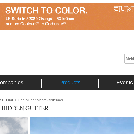
ompanies
Products
Events
s
>
Jumti
>
Lietus ūdens noteksistēmas
ECO HIDDEN GUTTER