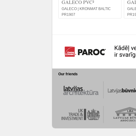
GALECO PVC²
GA
GALECO | KRONMAT BALTIC
GALE
PR1907
PR1
Our friends