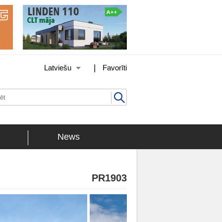
|
Latviešu
Favorīti
News
PR1903