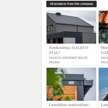
All products from this company
Noteksistēma | GALECO
Metā
STAL²
GA
GALECO | KRONMAT BALTIC
GALE
PR1904
PR1
Lietusūdens noteksistēma |
Liet