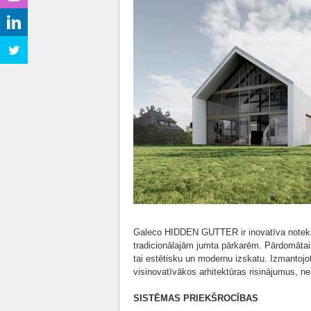
Galeco HIDDEN GUTTER ir inovatīva noteks
tradicionālajām jumta pārkarēm. Pārdomātais
tai estētisku un modernu izskatu. Izmantojo
visinovatīvākos arhitektūras risinājumus, n
SISTĒMAS PRIEKŠROCĪBAS