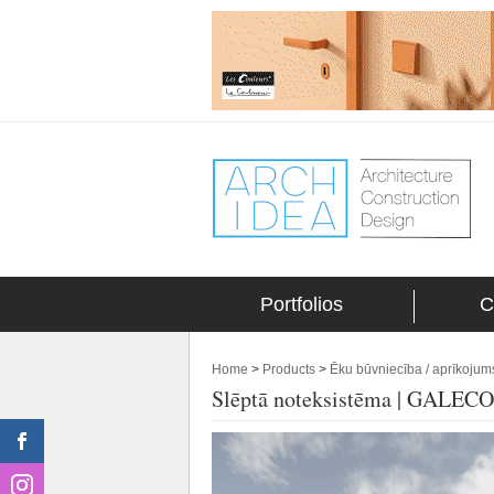
Portfolios
C
Home
>
Products
>
Ēku būvniecība / aprīkojum
Slēptā noteksistēma | GAL