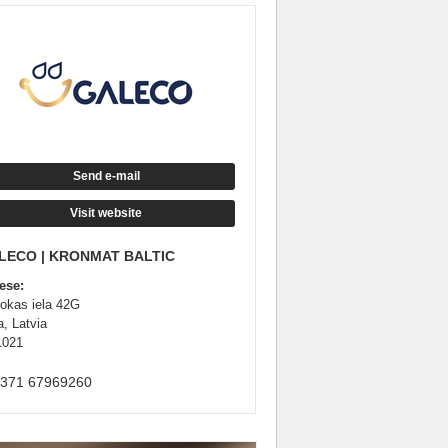
Send e-mail
Visit website
LECO | KRONMAT BALTIC
ese:
rokas iela 42G
a, Latvia
1021
+371 67969260