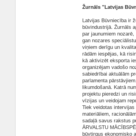
Žurnāls "Latvijas Būv
Latvijas Būvniecība ir ž
būvindustrijā. Žurnāls 
par jaunumiem nozarē, i
gan nozares speciālistu
viņiem derīgu un kvalit
rādām iespējas, kā risi
kā aktivizēt eksporta ie
organizējam vadošo noz
sabiedrībai aktuālām pr
parlamenta pārstāvjiem
likumdošanā. Katrā nu
projektu pieredzi un ri
vīzijas un veidojam re
Tiek veidotas intervija
materiāliem, racionālām
sadaļā savus rakstus
ĀRVALSTU MĀCĪBSPĒKI u
būvtirgus ekonomisko an