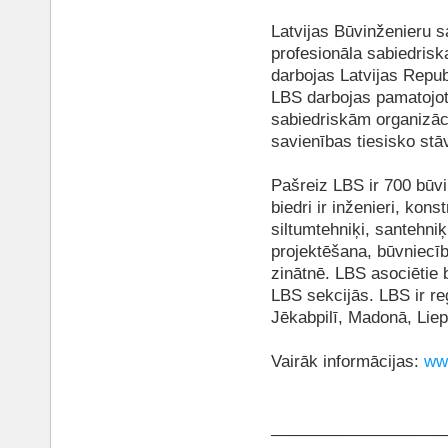
Latvijas Būvinženieru s
profesionāla sabiedrisk
darbojas Latvijas Repub
LBS darbojas pamatojot
sabiedriskām organizāc
savienības tiesisko stāv
Pašreiz LBS ir 700 būvi
biedri ir inženieri, konst
siltumtehniķi, santehniķ
projektēšana, būvniecīb
zinātnē. LBS asociētie 
LBS sekcijās. LBS ir re
Jēkabpilī, Madonā, Liep
Vairāk informācijas:
www
___________________