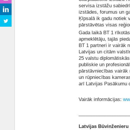
servisa izstāžu sabiedr
izstādes, forumus un ga
Ķīpsalā ik gadu notiek v
pārstāvētas visas reģi
Gada laikā BT 1 rīkotā
apmeklētāju, tajās pie
BT 1 partneri ir vairāk
Latvijas un citām valst
25 valstu diplomātiskās
publiskie un profesionāl
pārstāvniecības vairāk 
un rūpniecības kameras
arī Latvijas Pasākumu c
Vairāk informācijas:
ww
___________________
Latvijas Būvinženieru