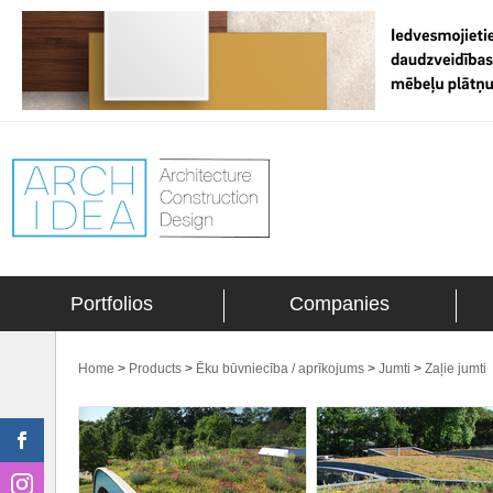
Portfolios
Companies
Home
>
Products
>
Ēku būvniecība / aprīkojums
>
Jumti
>
Zaļie jumti