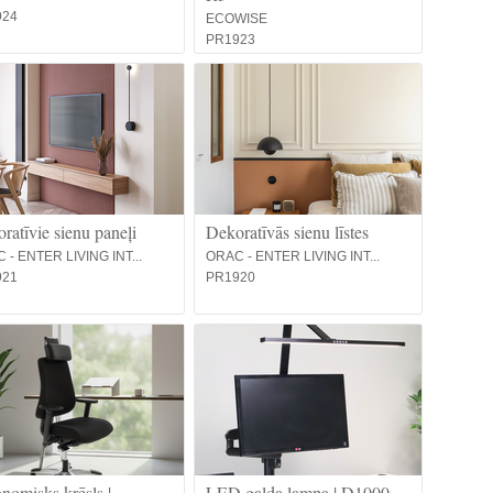
924
ECOWISE
PR1923
ratīvie sienu paneļi
Dekoratīvās sienu līstes
 - ENTER LIVING INT...
ORAC - ENTER LIVING INT...
921
PR1920
nomisks krēsls |
LED galda lampa | D1000