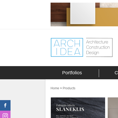
Portfolios
C
Home
>
Products