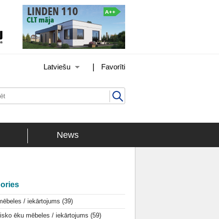
|
Latviešu
Favorīti
News
ories
mēbeles / iekārtojums
(39)
isko ēku mēbeles / iekārtojums
(59)