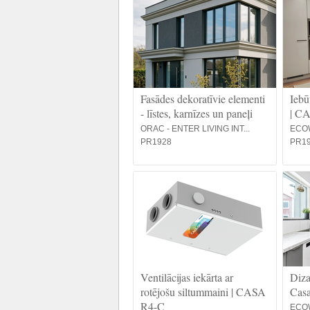
Fasādes dekoratīvie elementi
Iebū
- līstes, karnīzes un paneļi
| C
ORAC - ENTER LIVING INT...
ECO
PR1928
PR1
Ventilācijas iekārta ar
Diza
rotējošu siltummaini | CASA
Casa
R4-C
ECO