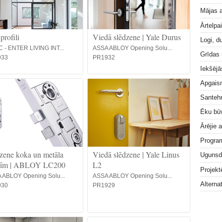
Mājas a
Ārtelpa
profili
Viedā slēdzene | Yale Durus
Logi, d
 - ENTER LIVING INT...
ASSA ABLOY Opening Solu...
Grīdas
933
PR1932
Iekšējā
Apgai
Santeh
Ēku bū
Ārējie 
Progra
zene koka un metāla
Viedā slēdzene | Yale Linus
Ugunsd
vīm | ABLOY LC200
L2
Projek
 ABLOY Opening Solu...
ASSA ABLOY Opening Solu...
Alterna
930
PR1929