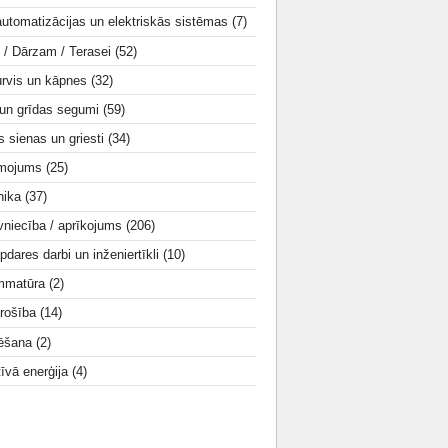
utomatizācijas un elektriskās sistēmas
(7)
i / Dārzam / Terasei
(52)
urvis un kāpnes
(32)
 un grīdas segumi
(59)
s sienas un griesti
(34)
smojums
(25)
nika
(37)
vniecība / aprīkojums
(206)
apdares darbi un inženiertīkli
(10)
mmatūra
(2)
rošība
(14)
tēšana
(2)
tīvā enerģija
(4)