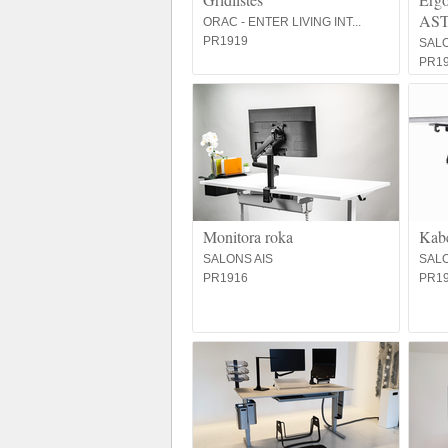
AS
ORAC - ENTER LIVING INT...
PR1919
SALO
PR1
Monitora roka
Kabe
SALONS AIS
SALO
PR1916
PR1