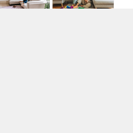
umsūknis gaiss/gaiss |
Siltumsūknis gaiss/gaiss |
ate 7100i
Climate 5100i
CH HOME COMFORT
BOSCH HOME COMFORT
912
PR1911
ulču krēsli | LANGLEY
Lietusūdens noteksistēma |
GALECO PVC
RODUKTI
909
GALECO | KRONMAT BALTIC
PR1908