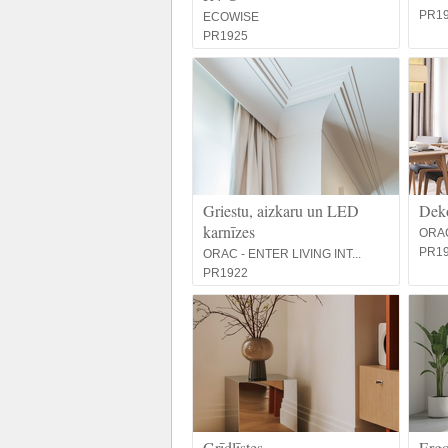
PR1
ECOWISE
PR1925
Griestu, aizkaru un LED
Deko
karnīzes
ORAC
PR1
ORAC - ENTER LIVING INT...
PR1922
Grīdlīstes
Ergo