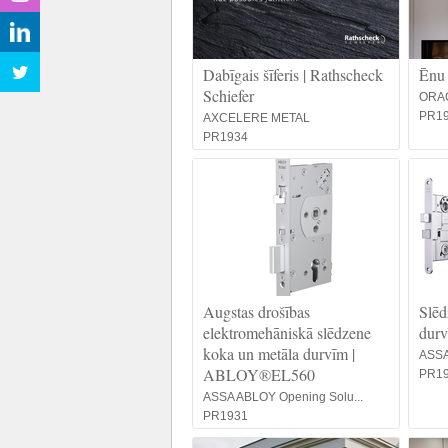
Dabīgais šīferis | Rathscheck
Ēnu 
Schiefer
ORAC
PR1
AXCELERE METAL
PR1934
Augstas drošības
Slēd
elektromehāniskā slēdzene
dur
koka un metāla durvīm |
ASSA
ABLOY®EL560
PR1
ASSA ABLOY Opening Solu...
PR1931