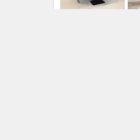
Elektriski regulējams galds |
Silt
Aero 2.0 Flex
Clim
SALONS AIS
BOS
PR1913
PR1
Multisplit klimata iekārta |
Sap
Climate 5000 M
AJ P
PR1
BOSCH HOME COMFORT
PR1910