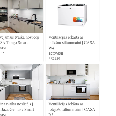
vējamais tvaika nosūcējs
Ventilācijas iekārta ar
ASA Tango Smart
plākšņu siltummaini | CASA
W4
WISE
927
ECOWISE
PR1926
ina tvaika nosūcējs |
Ventilācijas iekārta ar
 Jazz Genius / Smart
rotējošo siltummaini | CASA
R3
WISE