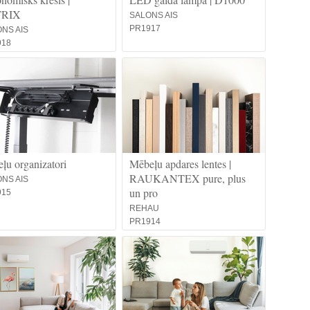
TRIX
SALONS AIS
PR1917
NS AIS
918
ļu organizatori
Mēbeļu apdares lentes |
RAUKANTEX pure, plus
NS AIS
un pro
915
REHAU
PR1914