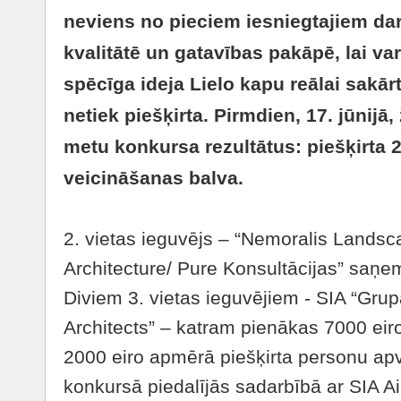
neviens no pieciem iesniegtajiem dar
kvalitātē un gatavības pakāpē, lai varē
spēcīga ideja Lielo kapu reālai sakār
netiek piešķirta. Pirmdien, 17. jūnijā,
metu konkursa rezultātus: piešķirta 2.
veicināšanas balva.
2. vietas ieguvējs – “Nemoralis Landsc
Architecture/ Pure Konsultācijas” saņe
Diviem 3. vietas ieguvējiem - SIA “Grup
Architects” – katram pienākas 7000 eir
2000 eiro apmērā piešķirta personu apv
konkursā piedalījās sadarbībā ar SIA A