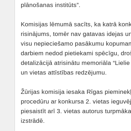
plānošanas institūts”.
Komisijas lēmumā sacīts, ka katrā konk
risinājums, tomēr nav gatavas idejas 
visu nepieciešamo pasākumu kopuma
darbiem nedod pietiekami spēcīgu, dr
detalizācijā atrisinātu memoriāla “Lieli
un vietas attīstības redzējumu.
Žūrijas komisija iesaka Rīgas pieminek
procedūru ar konkursa 2. vietas ieguvēj
piesaistīt arī 3. vietas autorus turpmāk
izstrādē.