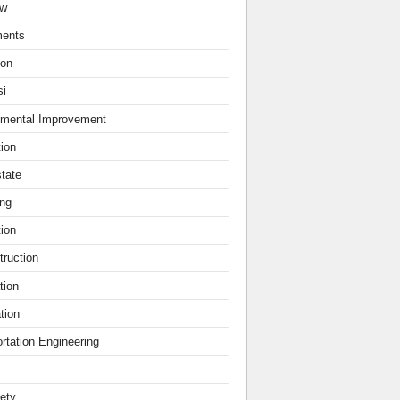
ew
ments
ion
si
nmental Improvement
tion
tate
ing
ion
ruction
tion
tion
rtation Engineering
fety