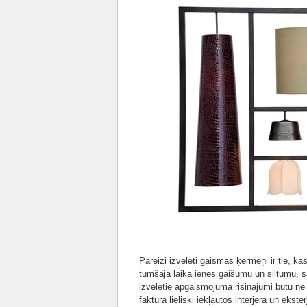
Pareizi izvēlēti gaismas ķermeņi ir tie, ka
tumšajā laikā ienes gaišumu un siltumu, sa
izvēlētie apgaismojuma risinājumi būtu ne 
faktūra lieliski iekļautos interjerā un ekster