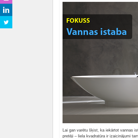
Lai gan varētu šķist, ka iekārtot vannas 
pretēji – liela kvadratūra ir izaicinājumi ta