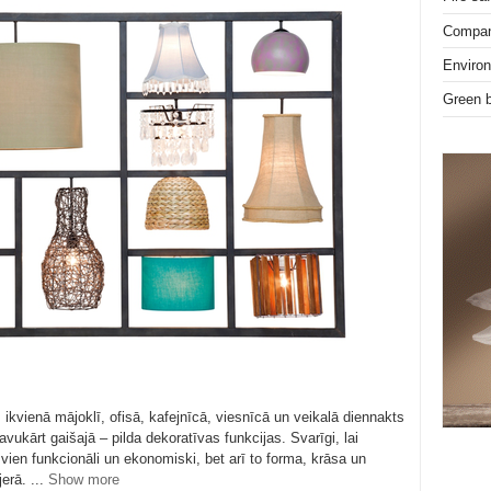
Compan
Enviro
Green b
s ikvienā mājoklī, ofisā, kafejnīcā, viesnīcā un veikalā diennakts
vukārt gaišajā – pilda dekoratīvas funkcijas. Svarīgi, lai
vien funkcionāli un ekonomiski, bet arī to forma, krāsa un
jerā. ...
Show more