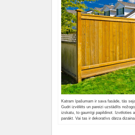
Katram īpašumam ir sava fasāde, tās seja, t
Gudri izvēlēts un pareizi uzstādīts nožogo
izskatu, to gaumīgi papildinot. Izvēloties
panākt. Vai tas ir dekoratīvs dārza dizain