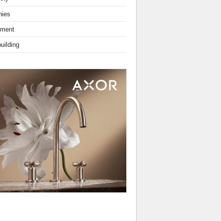
ies
nment
uilding