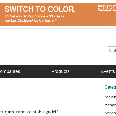
ompanies
Products
Events
Categ
Actuali
Manag
rtojam vannas istabu gudri!
Archite