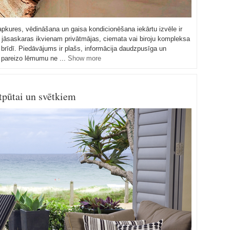
 apkures, vēdināšana un gaisa kondicionēšana iekārtu izvēle ir
 jāsaskaras ikvienam privātmājas, ciemata vai biroju kompleksa
rīdī. Piedāvājums ir plašs, informācija daudzpusīga un
 pareizo lēmumu ne ...
Show more
tpūtai un svētkiem