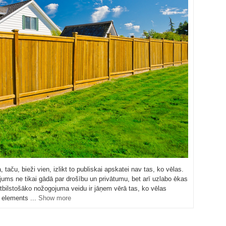
aču, bieži vien, izlikt to publiskai apskatei nav tas, ko vēlas.
jums ne tikai gādā par drošību un privātumu, bet arī uzlabo ēkas
 atbilstošāko nožogojuma veidu ir jāņem vērā tas, ko vēlas
a elements ...
Show more