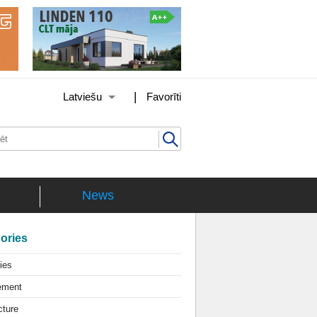
|
Latviešu
Favorīti
News
ories
ties
ement
cture