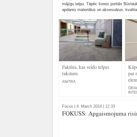
mājīgu telpu. Tāpēc šoreiz portāls Būvlau
apdares materiālus un aksesuārus, kvalita
Faktūra, kas veido telpas
Kāpē
raksturu
par 
elem
ANITRA
ORAC
INTE
Focus
|
4. March 2014 | 12:33
FOKUSS: Apgaismojuma risinā