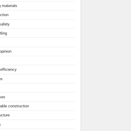
g materials
ction
safety
ling
opinion
efficiency
es
ses
able construction
ucture
s