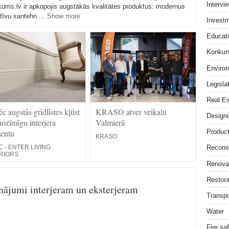
Intervi
kums.lv ir apkopojis augstākās kvalitātes produktus: modernus
tīvu santehn ...
Show more
Invest
Educat
Konkur
Enviro
Legisla
Real Es
c augstās grīdlīstes kļūst
KRASO atver veikalu
Design
nozīmīgu interjera
Valmierā
entu
Product
KRASO
 - ENTER LIVING
Reconst
RIORS
Renova
Restora
jumi interjeram un eksterjeram
Transpo
Water
Fire sa