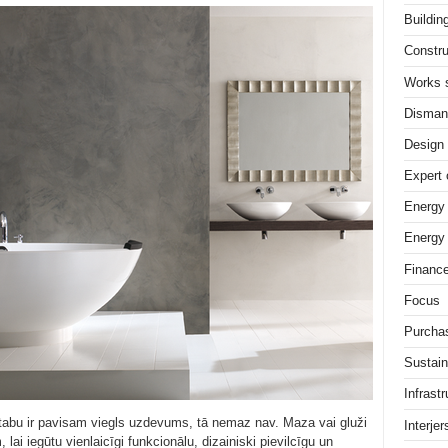
Buildin
Constru
Works 
Dismant
Design
Expert 
Energy
Energy 
Financ
Focus
Purcha
Sustain
Infrastr
istabu ir pavisam viegls uzdevums, tā nemaz nav. Maza vai gluži
Interjer
m, lai iegūtu vienlaicīgi funkcionālu, dizainiski pievilcīgu un