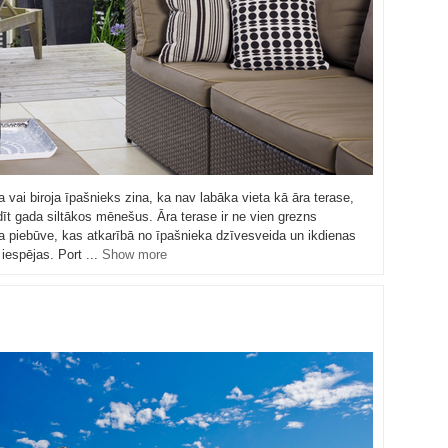
 vai biroja īpašnieks zina, ka nav labāka vieta kā āra terase,
dīt gada siltākos mēnešus. Āra terase ir ne vien grezns
la piebūve, kas atkarībā no īpašnieka dzīvesveida un ikdienas
iespējas. Port ...
Show more