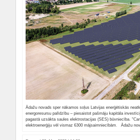
Ādažu novads sper nākamos soļus Latvijas enerģētiskās neat
energoresursu palīdzību – piesaistot pašmāju kapitāla investīc
pagastā uzsākta saules elektrostacijas (SES) būvniecība. "Ca
elektroenerģiju vēl vismaz 6300 mājsaimniecībām. Ādažu nov