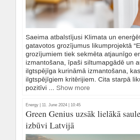
Saeima atbalstījusi Klimata un enerģēt
gatavotos grozījumus likumprojektā “E
grozījumiem tiek sekmēta atjaunīgo e
izmantošana, īpaši siltumapgādē un 
ilgtspējīga kurināmā izmantošana, kas 
ilgtspējīgiem kritērijiem. Cita starpā li
pozitīvi ...
Show more
Energy
|
11. June 2024 | 10:45
Green Genius uzsāk lielākā saule
izbūvi Latvijā