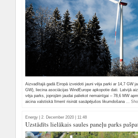
Aizvadītajā gadā Eiropā izveidoti jauni vēja parki ar 14,7 GW j
GW), liecina asociācijas WindEurope apkopotie dati. Latvijā ai
vēja parks, joprojām jaudai paliekot nemainīgai – 78,6 MW apmē
aicina valstiskā līmenī risināt sasāpējušos likumdošana ...
Sho
Energy
|
2. December 2020 | 11:48
Uzstādīts lielākais saules paneļu parks pašp