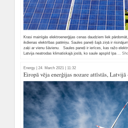
Krasi mainīgās elektroenerģijas cenas daudziem liek pārdomāt,
ikdienas elektrības patēriņu. Saules paneļi šajā ziņā ir risināju
zaķi ar vienu šāvienu. Saules paneļi ir ierīces, kas ražo elektr
Latvija neatrodas klimatiskajā joslā, ko saule apspīd īpa ...
Sh
Energy
|
24. March 2021 | 11:32
Eiropā vēja enerģijas nozare attīstās, Latvijā