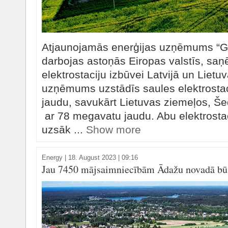
Atjaunojamās enerģijas uzņēmums “G
darbojas astoņās Eiropas valstīs, saņ
elektrostaciju izbūvei Latvijā un Lietu
uzņēmums uzstādīs saules elektrosta
jaudu, savukārt Lietuvas ziemeļos, Še
ar 78 megavatu jaudu. Abu elektrosta
uzsāk ...
Show more
Energy
|
18. August 2023 | 09:16
Jau 7450 mājsaimniecībām Ādažu novadā būs 