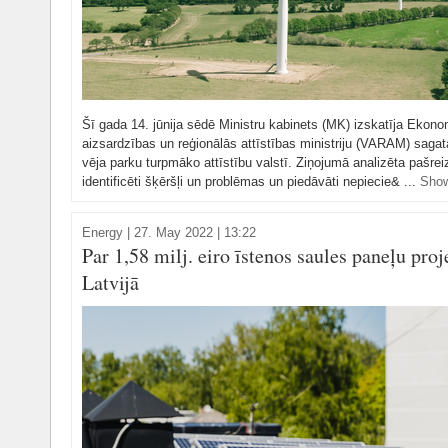
Šī gada 14. jūnija sēdē Ministru kabinets (MK) izskatīja Ekono
aizsardzības un reģionālās attīstības ministriju (VARAM) sag
vēja parku turpmāko attīstību valstī. Ziņojumā analizēta pašreiz
identificēti šķēršļi un problēmas un piedāvāti nepiecie& ...
Sho
Energy
|
27. May 2022 | 13:22
Par 1,58 milj. eiro īstenos saules paneļu pro
Latvijā