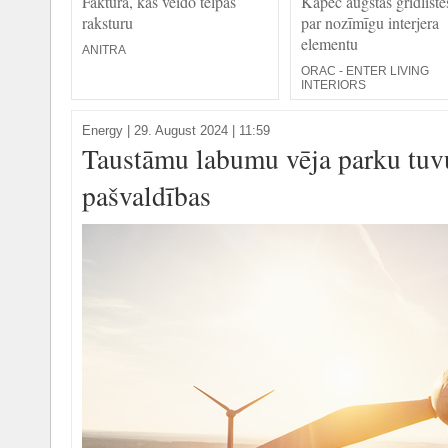
Faktūra, kas veido telpas
Kāpēc augstās grīdlīste
raksturu
par nozīmīgu interjera
elementu
ANITRA
ORAC - ENTER LIVING
INTERIORS
Energy
|
29. August 2024 | 11:59
Taustāmu labumu vēja parku tuvu
pašvaldības