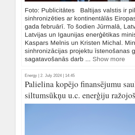
Foto: Publicitātes Baltijas valstis ir p
sinhronizēties ar kontinentālās Eiropa
gada februārī. To šodien Jūrmalā, Latv
Latvijas un Igaunijas enerģētikas minis
Kaspars Melnis un Kristen Michal. Min
sinhronizācijas projektu īstenošanas 
sagatavošanās darb ...
Show more
Energy
|
2. July 2024 | 14:45
Palielina kopējo finansējumu sau
siltumsūkņu u.c. enerģiju ražojoš