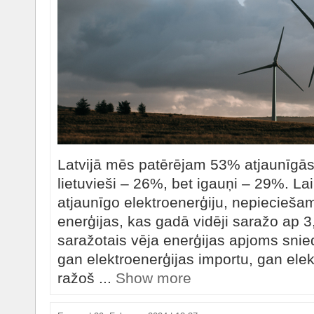
Latvijā mēs patērējam 53% atjaunīgās
lietuvieši – 26%, bet igauņi – 29%. La
atjaunīgo elektroenerģiju, nepiecieša
enerģijas, kas gadā vidēji saražo ap 
saražotais vēja enerģijas apjoms snie
gan elektroenerģijas importu, gan elek
ražoš ...
Show more