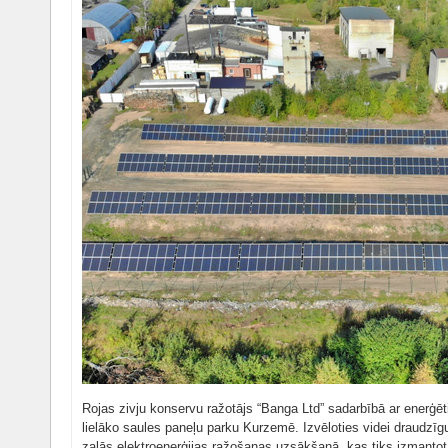
Rojas zivju konservu ražotājs “Banga Ltd” sadarbībā ar enerģ
lielāko saules paneļu parku Kurzemē. Izvēloties videi draudzīgu
zaļās elektroenerģijas ražošanas uzsākšanā, kas tiks izman