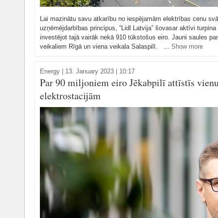
Lai mazinātu savu atkarību no iespējamām elektrības cenu svār
uzņēmējdarbības principus, “Lidl Latvija” šovasar aktīvi turpi
investējot tajā vairāk nekā 910 tūkstošus eiro. Jauni saules pane
veikaliem Rīgā un viena veikala Salaspilī. ...
Show more
Energy
|
13. January 2023 | 10:17
Par 90 miljoniem eiro Jēkabpilī attīstīs vien
elektrostacijām