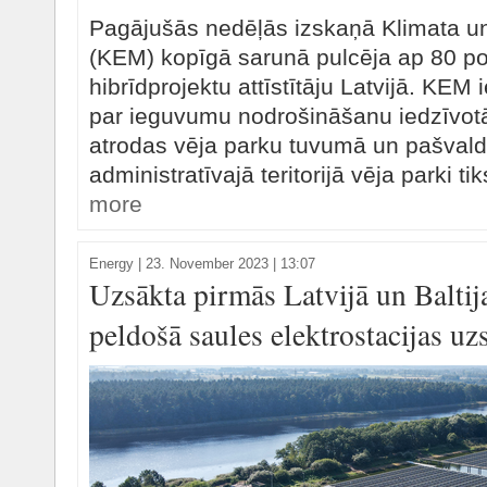
Pagājušās nedēļās izskaņā Klimata un 
(KEM) kopīgā sarunā pulcēja ap 80 po
hibrīdprojektu attīstītāju Latvijā. KEM
par ieguvumu nodrošināšanu iedzīvotā
atrodas vēja parku tuvumā un pašval
administratīvajā teritorijā vēja parki ti
more
Energy
|
23. November 2023 | 13:07
Uzsākta pirmās Latvijā un Baltij
peldošā saules elektrostacijas uz