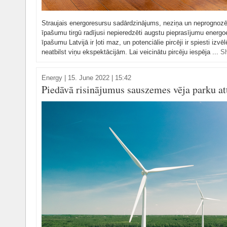
Straujais energoresursu sadārdzinājums, neziņa un neprognoz
īpašumu tirgū radījusi nepieredzēti augstu pieprasījumu ener
īpašumu Latvijā ir ļoti maz, un potenciālie pircēji ir spiesti izvē
neatbilst viņu ekspektācijām. Lai veicinātu pircēju iespēja ...
S
Energy
|
15. June 2022 | 15:42
Piedāvā risinājumus sauszemes vēja parku att