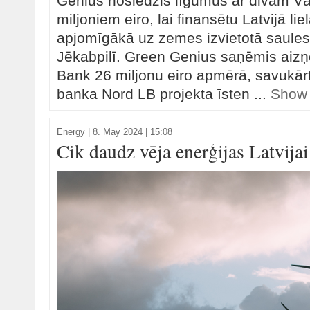
Genius noslēdzis līgumus ar divām V
miljoniem eiro, lai finansētu Latvijā lie
apjomīgākā uz zemes izvietotā saules 
Jēkabpilī. Green Genius saņēmis ai
Bank 26 miljonu eiro apmērā, savukārt
banka Nord LB projekta īsten ...
Show
Energy
|
8. May 2024 | 15:08
Cik daudz vēja enerģijas Latvijai