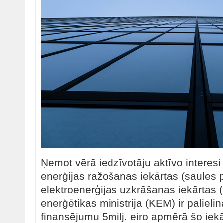
Ņemot vērā iedzīvotāju aktīvo interesi
enerģijas ražošanas iekārtas (saules p
elektroenerģijas uzkrāšanas iekārtas 
enerģētikas ministrija (KEM) ir palieli
finansējumu 5milj. eiro apmērā šo iekā