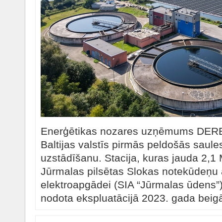
Enerģētikas nozares uzņēmums DEREX 
Baltijas valstīs pirmās peldošās saules
uzstādīšanu. Stacija, kuras jauda 2,1
Jūrmalas pilsētas Slokas notekūdeņu at
elektroapgādei (SIA “Jūrmalas ūdens”)
nodota ekspluatācijā 2023. gada beig