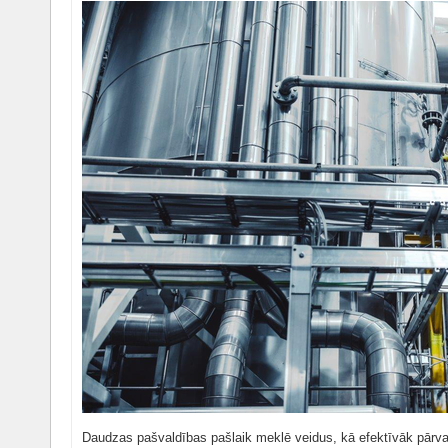
Daudzas pašvaldības pašlaik meklē veidus, kā efektīvāk pārva