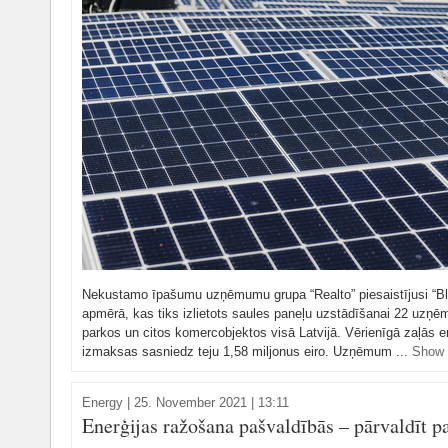
Nekustamo īpašumu uzņēmumu grupa “Realto” piesaistījusi “Bl
apmērā, kas tiks izlietots saules paneļu uzstādīšanai 22 uzņē
parkos un citos komercobjektos visā Latvijā. Vērienīgā zaļās en
izmaksas sasniedz teju 1,58 miljonus eiro. Uzņēmum ...
Show
Energy
|
25. November 2021 | 13:11
Enerģijas ražošana pašvaldībās – pārvaldīt p