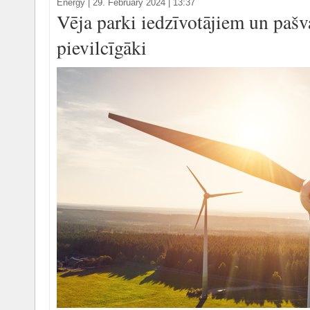
Energy
|
29. February 2024 | 13:37
Vēja parki iedzīvotājiem un paš
pievilcīgāki