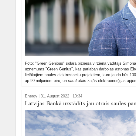
Foto: "Green Genious" solārā biznesa virziena vadītājs Simon
uzņēmums "Green Genius", kas patlaban darbojas astoņās Eirop
lielākajiem saules elektrostaciju projektiem, kura jauda būs 10
ap 90 miljoniem eiro, un saražotais zaļās elektroenerģijas apjo
Energy
|
31. August 2022 | 10:34
Latvijas Bankā uzstādīts jau otrais saules pa