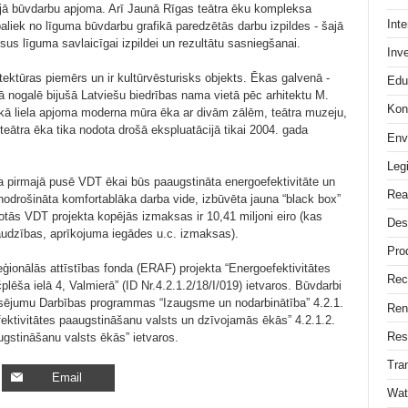
ējā būvdarbu apjoma. Arī Jaunā Rīgas teātra ēku kompleksa
Int
aliek no līguma būvdarbu grafikā paredzētās darbu izpildes - šajā
sus līguma savlaicīgai izpildei un rezultātu sasniegšanai.
Inv
tektūras piemērs un ir kultūrvēsturisks objekts. Ēkas galvenā -
Edu
dā nogalē bijušā Latviešu biedrības nama vietā pēc arhitektu M.
Kon
kā liela apjoma moderna mūra ēka ar divām zālēm, teātra muzeju,
ātra ēka tika nodota drošā ekspluatācijā tikai 2004. gada
Env
Legi
 pirmajā pusē VDT ēkai būs paaugstināta energoefektivitāte un
Rea
nodrošināta komfortablāka darba vide, izbūvēta jauna “black box”
otās VDT projekta kopējās izmaksas ir 10,41 miljoni eiro (kas
Des
raudzības, aprīkojuma iegādes u.c. izmaksas).
Pro
ģionālās attīstības fonda (ERAF) projekta “Energoefektivitātes
Rec
ēša ielā 4, Valmierā” (ID Nr.4.2.1.2/18/I/019) ietvaros. Būvdarbi
nansējumu Darbības programmas “Izaugsme un nodarbinātība” 4.2.1.
Ren
fektivitātes paaugstināšanu valsts un dzīvojamās ēkās” 4.2.1.2.
Res
gstināšanu valsts ēkās” ietvaros.
Tra
Email
Wat