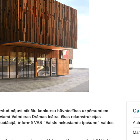
Ca
izsludinājusi atklātu konkursu būvniecības uzņēmumiem
iešami Valmieras Drāmas teātra ēkas rekonstrukcijas
Actu
luatācijā, informē VAS “Valsts nekustamie īpašumi” valdes
Man