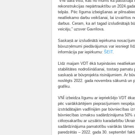
“VNĪ dara visu, kas no mums kā pasūtītāja i
rekonstrukcijas nepārtrauktību un 2024.gada 
telpās. Pēc līguma izbeigšanas ar pilnsabie
neatliekamo darbu veikšanai, lai izvairītos
darbus. Ceram, ka arī tagad izsludinātajā bū
veicēju,” uzsver Gavrilova.
Saskaņā ar izsludinātā iepirkuma nosacījum
būvuzņēmumi piedāvājumus var iesniegt līdz
informācija par iepirkumu:
ŠEIT
.
Līdz maijam VDT ēkā turpināsies neatliekam
stabilitātes nodrošināšanai, tostarp pamatu
saskaņā ar būvprojekta risinājumiem. Ar b
noslēgts 2022. gada novembra sākumā un pa
grafiku.
VNĪ izbeidza līgumu ar iepriekšējo VDT ēkas
pēc vairākkārtējiem pieprasījumiem nespēja 
izstrādātajām vadlīnijām par būvniecības
būvniecības izmaksu sadārdzinājuma 50% a
cēloņsakarību ar uzsākto karadarbību Ukrain
sadārdzinājuma pamatotību vairākās tāmes po
paredzētās – 2022. gada 30. septembrī faktis