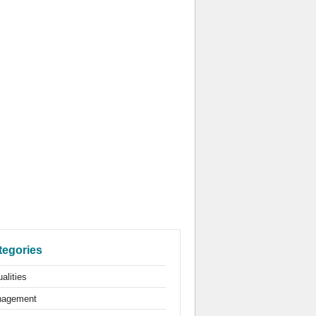
tegories
alities
agement