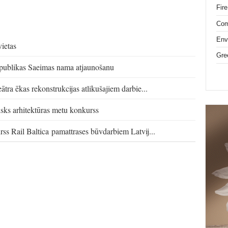
Fire
Com
Env
ietas
Gre
epublikas Saeimas nama atjaunošanu
tra ēkas rekonstrukcijas atlikušajiem darbie...
tisks arhitektūras metu konkurss
ss Rail Baltica pamattrases būvdarbiem Latvij...