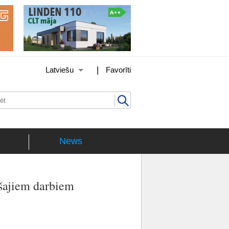
|
Latviešu
Favorīti
News
ušajiem darbiem