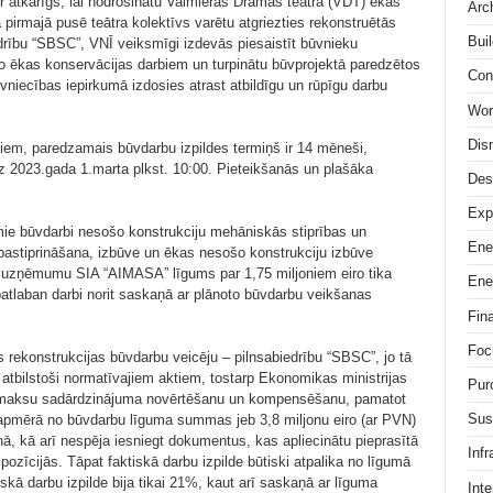
r atkarīgs, lai nodrošinātu Valmieras Drāmas teātra (VDT) ēkas
Arc
pirmajā pusē teātra kolektīvs varētu atgriezties rekonstruētās
Buil
drību “SBSC”, VNĪ veiksmīgi izdevās piesaistīt būvnieku
 no ēkas konservācijas darbiem un turpinātu būvprojektā paredzētos
Con
vniecības iepirkumā izdosies atrast atbildīgu un rūpīgu darbu
Wor
Dis
iem, paredzamais būvdarbu izpildes termiņš ir 14 mēneši,
 2023.gada 1.marta plkst. 10:00. Pieteikšanās un plašāka
Des
Exp
ie būvdarbi nesošo konstrukciju mehāniskās stiprības un
Ene
 pastiprināšana, izbūve un ēkas nesošo konstrukciju izbūve
ūvuzņēmumu SIA “AIMASA” līgums par 1,75 miljoniem eiro tika
Ene
tlaban darbi norit saskaņā ar plānoto būvdarbu veikšanas
Fin
Foc
 rekonstrukcijas būvdarbu veicēju – pilnsabiedrību “SBSC”, jo tā
atbilstoši normatīvajiem aktiem, tostarp Ekonomikas ministrijas
Pur
 izmaksu sadārdzinājuma novērtēšanu un kompensēšanu, pamatot
Sus
pmērā no būvdarbu līguma summas jeb 3,8 miljonu eiro (ar PVN)
ā, kā arī nespēja iesniegt dokumentus, kas apliecinātu pieprasītā
Infr
zīcijās. Tāpat faktiskā darbu izpilde būtiski atpalika no līgumā
kā darbu izpilde bija tikai 21%, kaut arī saskaņā ar līguma
Inte