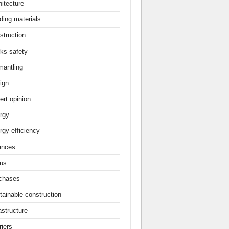
hitecture
ding materials
struction
ks safety
mantling
ign
ert opinion
rgy
rgy efficiency
ances
us
chases
tainable construction
astructure
rjers