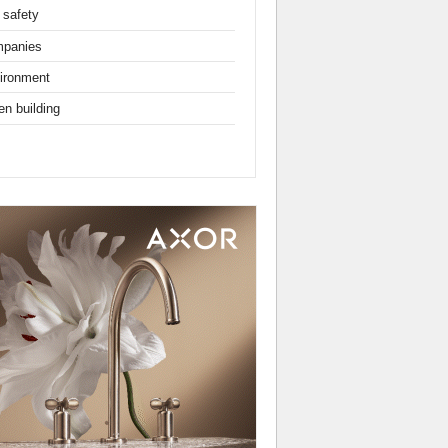
 safety
panies
ironment
en building