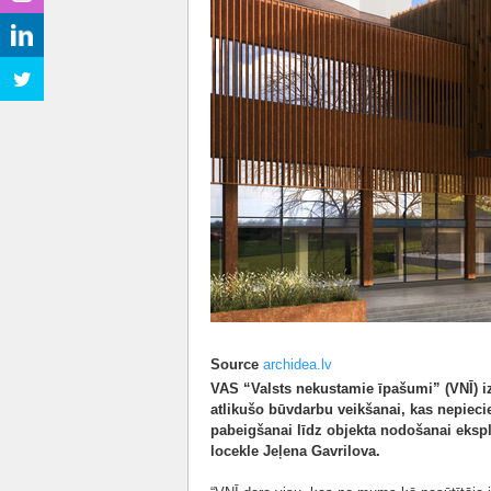
Source
archidea.lv
VAS “Valsts nekustamie īpašumi” (VNĪ) 
atlikušo būvdarbu veikšanai, kas nepiec
pabeigšanai līdz objekta nodošanai eksp
locekle Jeļena Gavrilova.