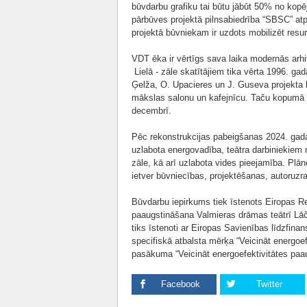
būvdarbu grafiku tai būtu jābūt 50% no kop
pārbūves projektā pilnsabiedrība “SBSC” atp
projektā būvniekam ir uzdots mobilizēt resur
VDT ēka ir vērtīgs sava laika modernās arhi
Lielā - zāle skatītājiem tika vērta 1996. ga
Ģelža, O. Upacieres un J. Guseva projekta 
mākslas salonu un kafejnīcu. Taču kopumā te
decembrī.
Pēc rekonstrukcijas pabeigšanas 2024. gada
uzlabota energovadība, teātra darbiniekiem 
zāle, kā arī uzlabota vides pieejamība. Plān
ietver būvniecības, projektēšanas, autoruz
Būvdarbu iepirkums tiek īstenots Eiropas Re
paaugstināšana Valmieras drāmas teātrī Lāčpl
tiks īstenoti ar Eiropas Savienības līdzfi
specifiskā atbalsta mērķa “Veicināt energoe
pasākuma “Veicināt energoefektivitātes paau
Facebook
Twitter