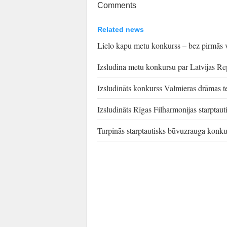
Comments
Related news
Lielo kapu metu konkurss – bez pirmās v
Izsludina metu konkursu par Latvijas R
Izsludināts konkurss Valmieras drāmas teā
Izsludināts Rīgas Filharmonijas starptau
Turpinās starptautisks būvuzrauga konkur