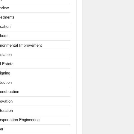
erview
estments
cation
kursi
ironmental Improvement
slation
l Estate
igning
duction
onstruction
ovation
toration
nsportation Engineering
er