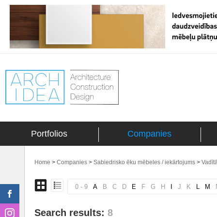
Portfolios
Companies
Home
>
Companies
>
Sabiedrisko ēku mēbeles / iekārtojums
>
Vadīt
0 - 9
A
B
C
D
E
F
G
H
I
J
K
L
M
Search results:
8