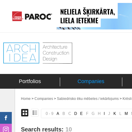
Portfolios
Companies
Home
>
Companies
>
Sabiedrisko ēku mēbeles / iekārtojums
>
Krēsli
0 - 9
A
B
C
D
E
F
G
H
I
J
K
L
M
Search results:
10