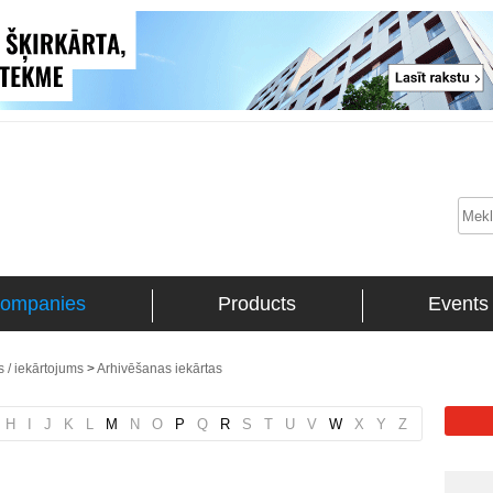
ompanies
Products
Events
 / iekārtojums
>
Arhivēšanas iekārtas
H
I
J
K
L
M
N
O
P
Q
R
S
T
U
V
W
X
Y
Z