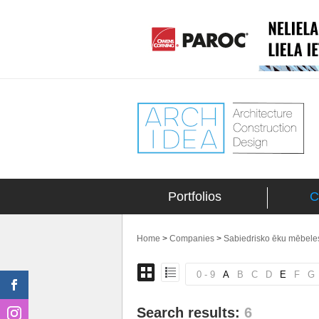
Portfolios
C
Home
>
Companies
>
Sabiedrisko ēku mēbeles
0 - 9
A
B
C
D
E
F
G
Search results:
6