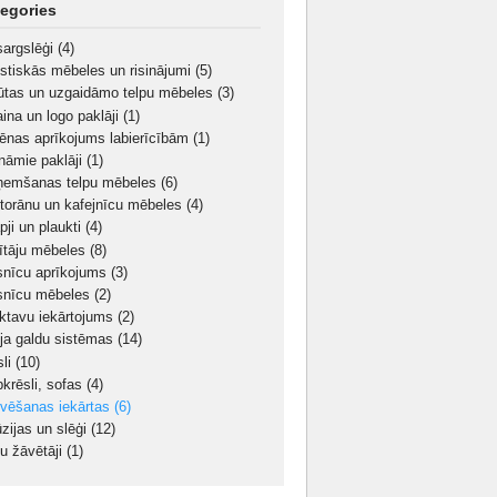
egories
sargslēģi
(4)
stiskās mēbeles un risinājumi
(5)
ūtas un uzgaidāmo telpu mēbeles
(3)
aina un logo paklāji
(1)
iēnas aprīkojums labierīcībām
(1)
nāmie paklāji
(1)
ņemšanas telpu mēbeles
(6)
torānu un kafejnīcu mēbeles
(4)
pji un plaukti
(4)
ītāju mēbeles
(8)
snīcu aprīkojums
(3)
snīcu mēbeles
(2)
iktavu iekārtojums
(2)
oja galdu sistēmas
(14)
sli
(10)
bkrēsli, sofas
(4)
ivēšanas iekārtas
(6)
ūzijas un slēģi
(12)
u žāvētāji
(1)