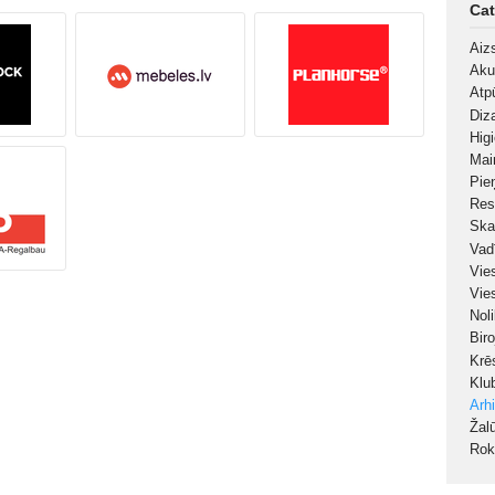
Cat
Aiz
Aku
Atp
Diz
Hig
Mai
Pie
Res
Ska
Vad
Vie
Vie
Nol
Bir
Krē
Klu
Arh
Žal
Rok