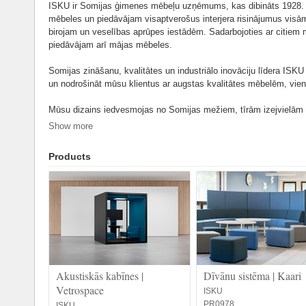
ISKU ir Somijas ģimenes mēbeļu uzņēmums, kas dibināts 1928. 
mēbeles un piedāvājam visaptverošus interjera risinājumus vis
birojam un veselības aprūpes iestādēm. Sadarbojoties ar citiem 
piedāvājam arī mājas mēbeles.
Somijas zināšanu, kvalitātes un industriālo inovāciju līdera ISK
un nodrošināt mūsu klientus ar augstas kvalitātes mēbelēm, vienl
Mūsu dizains iedvesmojas no Somijas mežiem, tīrām izejvielām
Mums atbildība nav tikai vārds vai apziņa, bet gan reālas darbī
Show more
ir vadmotīvs, kas aptver visu. Atbildība pret klientiem, piegādātā
un dizainu.
Products
Akustiskās kabīnes |
Dīvānu sistēma | Kaari
Vetrospace
ISKU
PR0978
ISKU