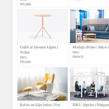
PR1886
Galds ar trīsstaru kājām |
Moduļu dīvāns | Inkoo 
Nolita
ISKU
PR0975
ISKU
PR1686
Krēsls un kāju balsts | Fox
ISKU šūpoles | Hanga