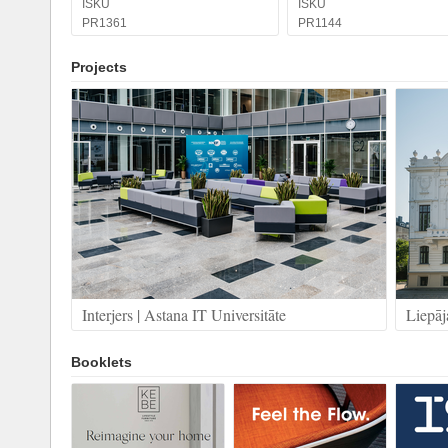
ISKU
ISKU
PR1361
PR1144
Projects
Interjers | Astana IT Universitāte
Liepāj
Booklets