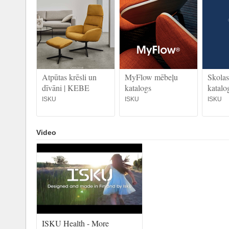
Atpūtas krēsli un
MyFlow mēbeļu
Skola
dīvāni | KEBE
katalogs
katalo
ISKU
ISKU
ISKU
Video
ISKU Health - More