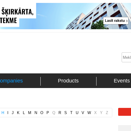
ompanies
Products
Events
H
I
J
K
L
M
N
O
P
Q
R
S
T
U
V
W
X
Y
Z