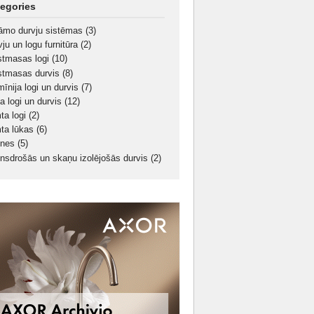
egories
āmo durvju sistēmas
(3)
ju un logu furnitūra
(2)
stmasas logi
(10)
stmasas durvis
(8)
mīnija logi un durvis
(7)
a logi un durvis
(12)
ta logi
(2)
ta lūkas
(6)
pnes
(5)
nsdrošās un skaņu izolējošās durvis
(2)