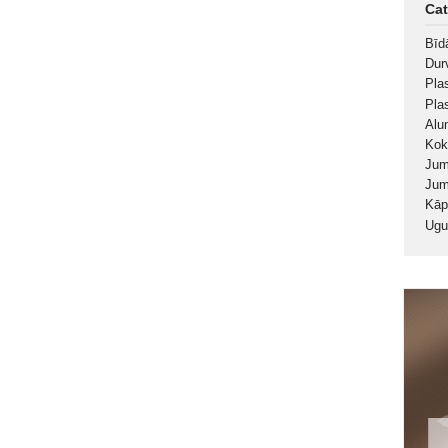
Cat
Bīd
Durv
Pla
Pla
Alu
Kok
Jum
Jum
Kā
Ugu