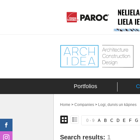
Portfolios
C
Home
>
Companies
>
Logi, durvis un kāpnes
0 - 9
A
B
C
D
E
F
G
Search results:
1