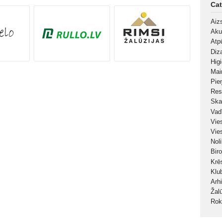
Cat
Aiz
Aku
Atp
Diz
Hig
Mai
Pie
Res
Ska
Vad
Vie
Vie
Nol
Bir
Krē
Klu
Arh
Žal
Rok