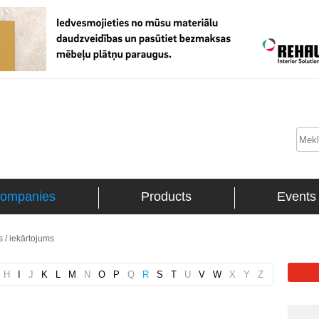
ompanies
Products
Events
 / iekārtojums
H
I
J
K
L
M
N
O
P
Q
R
S
T
U
V
W
X
Y
Z