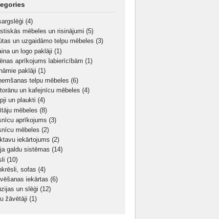
egories
sargslēģi
(4)
stiskās mēbeles un risinājumi
(5)
ūtas un uzgaidāmo telpu mēbeles
(3)
aina un logo paklāji
(1)
iēnas aprīkojums labierīcībām
(1)
nāmie paklāji
(1)
ņemšanas telpu mēbeles
(6)
torānu un kafejnīcu mēbeles
(4)
pji un plaukti
(4)
ītāju mēbeles
(8)
snīcu aprīkojums
(3)
snīcu mēbeles
(2)
iktavu iekārtojums
(2)
oja galdu sistēmas
(14)
sli
(10)
bkrēsli, sofas
(4)
ivēšanas iekārtas
(6)
ūzijas un slēģi
(12)
u žāvētāji
(1)