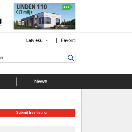
|
Latviešu
Favorīti
News
Submit free listing