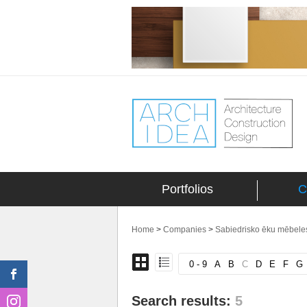
Portfolios
C
Home
>
Companies
>
Sabiedrisko ēku mēbeles
0 - 9
A
B
C
D
E
F
G
Search results:
5