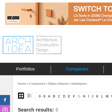
Portfolios
Companies
Home
>
Companies
>
Mājas mēbeles / iekārtojums
0 - 9
A
B
C
D
E
F
G
H
I
J
K
L
M
Search results:
8