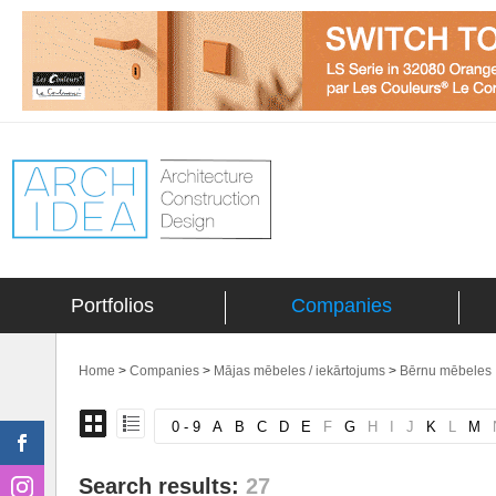
Portfolios
Companies
Home
>
Companies
>
Mājas mēbeles / iekārtojums
>
Bērnu mēbeles
0 - 9
A
B
C
D
E
F
G
H
I
J
K
L
M
Search results:
27