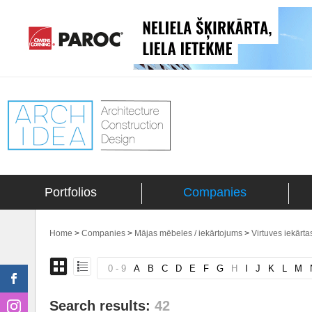
Portfolios
Companies
Home
>
Companies
>
Mājas mēbeles / iekārtojums
>
Virtuves iekārta
0 - 9
A
B
C
D
E
F
G
H
I
J
K
L
M
Search results:
42