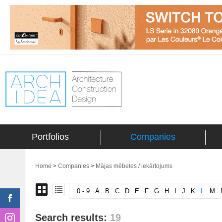
Portfolios
Companies
Home
>
Companies
>
Mājas mēbeles / iekārtojums
0 - 9
A
B
C
D
E
F
G
H
I
J
K
L
M
Search results:
19