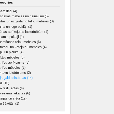
egories
sargslēģi
(4)
stiskās mēbeles un risinājumi
(5)
ūtas un uzgaidāmo telpu mēbeles
(3)
aina un logo paklāji
(1)
iēnas aprīkojums labierīcībām
(1)
nāmie paklāji
(1)
ņemšanas telpu mēbeles
(6)
torānu un kafejnīcu mēbeles
(4)
pji un plaukti
(4)
ītāju mēbeles
(8)
snīcu aprīkojums
(3)
snīcu mēbeles
(2)
iktavu iekārtojums
(2)
oja galdu sistēmas
(14)
sli
(10)
bkrēsli, sofas
(4)
ivēšanas iekārtas
(6)
ūzijas un slēģi
(12)
u žāvētāji
(1)