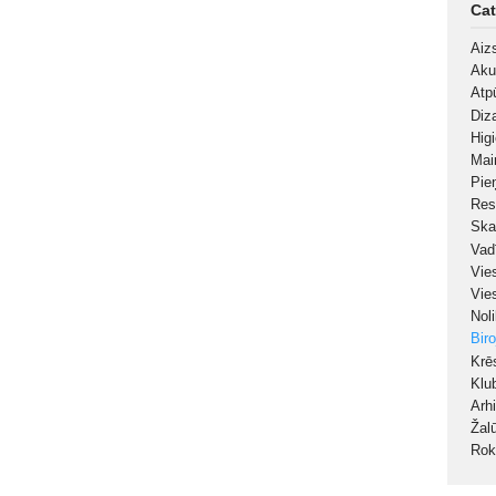
Cat
Aiz
Aku
Atp
Diz
Hig
Mai
Pie
Res
Ska
Vad
Vie
Vie
Nol
Bir
Krē
Klu
Arh
Žal
Rok