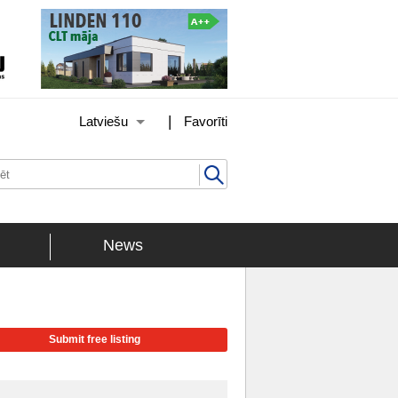
|
Latviešu
Favorīti
News
Submit free listing