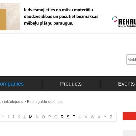
ompanies
Products
Events
 / iekārtojums
>
Biroja galdu sistēmas
H
I
J
K
L
M
N
O
P
Q
R
S
T
U
V
W
X
Y
Z