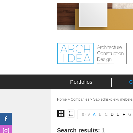
Portfolios
C
Home
>
Companies
>
Sabiedrisko ēku mēbeles
0 - 9
A
B
C
D
E
F
G
Search results:
1