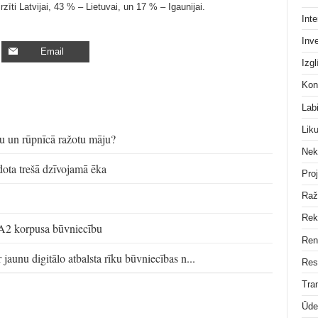
rzīti Latvijai, 43 % – Lietuvai, un 17 % – Igaunijai.
Inte
Inve
Email
Izgl
Kon
Lab
Lik
ālu un rūpnīcā ražotu māju?
Nek
ota trešā dzīvojamā ēka
Pro
Raž
Rek
s A2 korpusa būvniecību
Ren
 jaunu digitālo atbalsta rīku būvniecības n...
Res
Tra
Ūde