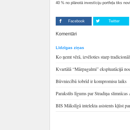
40 % no plānotā investīciju portfeļa tiks novi
Facebook
Twitter
Komentāri
Līdzīgas ziņas
Ko ņemt vērā, izvēloties starp tradicion
Kvartālā “Mārpagalmi” ekspluatācijā nod
Būvniecībā šobrīd ir kompromisu laiks
Parakstīts līgums par Stradiņa slimnīca
BIS Mākslīgā intelekta asistents kļūst par