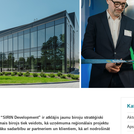
Ka
Aktu
“SIRIN Development” ir atklājis jaunu biroju stratēģiski
unais birojs tiek veidots, kā uzņēmuma reģionālais projektu
Aps
šāku sadarbību ar partneriem un klientiem, kā arī nodrošināt