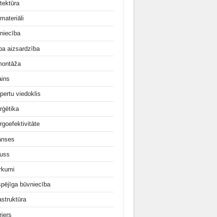
tektūra
materiāli
niecība
ba aizsardzība
ontāža
ains
pertu viedoklis
rģētika
rgoefektivitāte
anses
uss
irkumi
tspējīga būvniecība
astruktūra
rjers