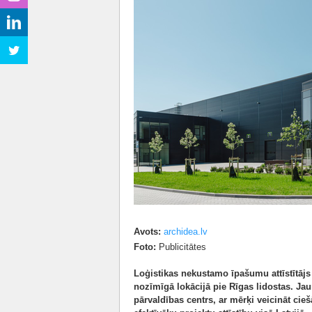
Avots:
archidea.lv
Foto:
Publicitātes
Loģistikas nekustamo īpašumu attīstītājs 
nozīmīgā lokācijā pie Rīgas lidostas. Ja
pārvaldības centrs, ar mērķi veicināt cie