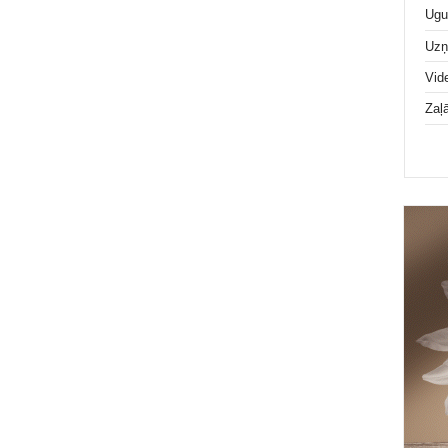
Ugu
Uz
Vid
Zaļ