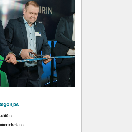
tegorijas
alitātes
aimniekošana