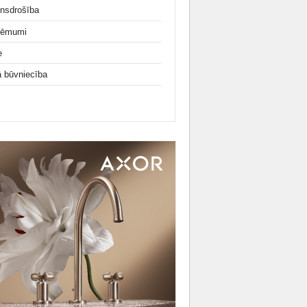
nsdrošība
ņēmumi
e
ā būvniecība