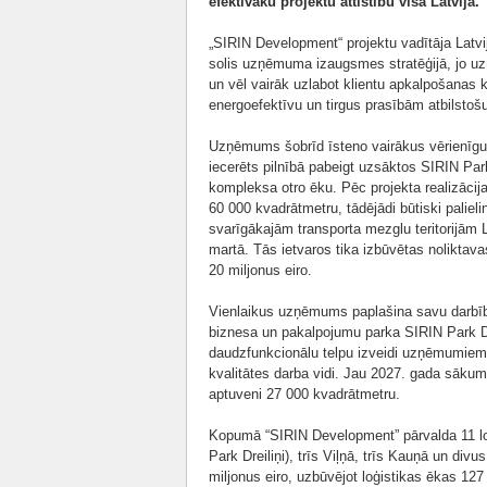
efektīvāku projektu attīstību visā Latvijā.
„SIRIN Development“ projektu vadītāja Latv
solis uzņēmuma izaugsmes stratēģijā, jo uzņ
un vēl vairāk uzlabot klientu apkalpošanas 
energoefektīvu un tirgus prasībām atbilstošu 
Uzņēmums šobrīd īsteno vairākus vērienīgu
iecerēts pilnībā pabeigt uzsāktos SIRIN Park
kompleksa otro ēku. Pēc projekta realizācij
60 000 kvadrātmetru, tādējādi būtiski palieli
svarīgākajām transporta mezglu teritorijām L
martā. Tās ietvaros tika izbūvētas noliktav
20 miljonus eiro.
Vienlaikus uzņēmums paplašina savu darbību a
biznesa un pakalpojumu parka SIRIN Park Dr
daudzfunkcionālu telpu izveidi uzņēmumiem, 
kvalitātes darba vidi. Jau 2027. gada sākum
aptuveni 27 000 kvadrātmetru.
Kopumā “SIRIN Development” pārvalda 11 loģi
Park Dreiliņi), trīs Viļņā, trīs Kauņā un div
miljonus eiro, uzbūvējot loģistikas ēkas 127