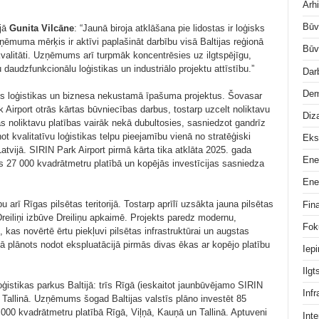
Arhi
Būv
ijā
Gunita Vilcāne
: “Jaunā biroja atklāšana pie lidostas ir loģisks
ēmuma mērķis ir aktīvi paplašināt darbību visā Baltijas reģionā
Būv
kvalitāti. Uzņēmums arī turpmāk koncentrēsies uz ilgtspējīgu,
daudzfunkcionālu loģistikas un industriālo projektu attīstību.”
Dar
Dem
s loģistikas un biznesa nekustamā īpašuma projektus. Šovasar
 Airport otrās kārtas būvniecības darbus, tostarp uzcelt noliktavu
Diz
as noliktavu platības vairāk nekā dubultosies, sasniedzot gandrīz
not kvalitatīvu loģistikas telpu pieejamību vienā no stratēģiski
Eks
atvijā. SIRIN Park Airport pirmā kārta tika atklāta 2025. gada
Ene
as 27 000 kvadrātmetru platībā un kopējās investīcijas sasniedza
Ene
rī Rīgas pilsētas teritorijā. Tostarp aprīlī uzsākta jauna pilsētas
Fin
eiliņi izbūve Dreiliņu apkaimē. Projekts paredz modernu,
Fok
kas novērtē ērtu piekļuvi pilsētas infrastruktūrai un augstas
ā plānots nodot ekspluatācijā pirmās divas ēkas ar kopējo platību
Iep
Ilg
stikas parkus Baltijā: trīs Rīgā (ieskaitot jaunbūvējamo SIRIN
Infr
us Tallinā. Uzņēmums šogad Baltijas valstīs plāno investēt 85
 000 kvadrātmetru platībā Rīgā, Viļņā, Kauņā un Tallinā. Aptuveni
Inte