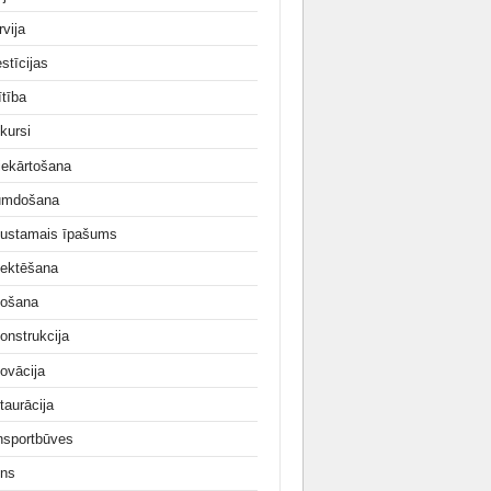
rvija
stīcijas
ītība
kursi
iekārtošana
umdošana
ustamais īpašums
jektēšana
ošana
onstrukcija
ovācija
taurācija
nsportbūves
ns