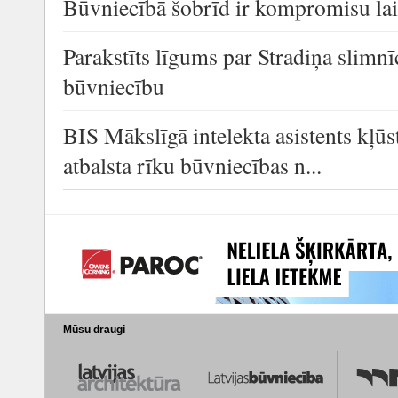
Būvniecībā šobrīd ir kompromisu la
Parakstīts līgums par Stradiņa slimn
būvniecību
BIS Mākslīgā intelekta asistents kļūs
atbalsta rīku būvniecības n...
Mūsu draugi