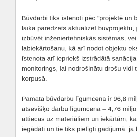
Būvdarbi tiks īstenoti pēc "projektē un 
laikā paredzēts aktualizēt būvprojektu,
izbūvēt inženiertehniskās sistēmas, veik
labiekārtošanu, kā arī nodot objektu eks
īstenota arī iepriekš izstrādātā sanāc
monitorings, lai nodrošinātu drošu vidi
korpusā.
Pamata būvdarbu līgumcena ir 96,8 milj
atsevišķo darbu līgumcena – 4,76 miljon
attiecas uz materiāliem un iekārtām, ka
iegādāti un tie tiks pielīgti gadījumā, j