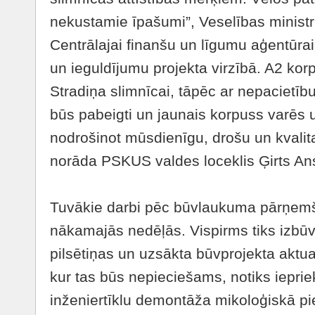
nekustamie īpašumi”, Veselības ministrij
Centrālajai finanšu un līgumu aģentūrai
un ieguldījumu projekta virzībā. A2 korpu
Stradiņa slimnīcai, tāpēc ar nepacietīb
būs pabeigti un jaunais korpuss varēs 
nodrošinot mūsdienīgu, drošu un kvalitat
norāda PSKUS valdes loceklis Ģirts An
Tuvākie darbi pēc būvlaukuma pārņemš
nākamajās nedēļās. Vispirms tiks izbū
pilsētiņas un uzsākta būvprojekta aktua
kur tas būs nepieciešams, notiks ieprie
inženiertīklu demontāža mikoloģiskā 