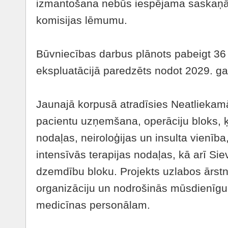
izmantošana nebūs iespējama saskaņā 
komisijas lēmumu.
Būvniecības darbus plānots pabeigt 36
ekspluatācijā paredzēts nodot 2029. g
Jaunajā korpusā atradīsies Neatliekam
pacientu uzņemšana, operāciju bloks, ķi
nodaļas, neiroloģijas un insulta vienība,
intensīvās terapijas nodaļas, kā arī Sie
dzemdību bloku. Projekts uzlabos ārst
organizāciju un nodrošinās mūsdienīgu
medicīnas personālam.