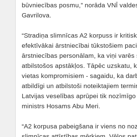
būvniecības posmu,” norāda VNĪ valdes
Gavrilova.
“Stradiņa slimnīcas A2 korpuss ir kritis
efektīvākai ārstniecībai tūkstošiem pac
ārstniecības personālam, ka viņi varēs
atbilstošos apstākļos. Tāpēc uzskatu, k
vietas kompromisiem - sagaidu, ka darbi t
atbildīgi un atbilstoši noteiktajiem term
Latvijas veselības aprūpei tik nozīmīgo
ministrs Hosams Abu Meri.
“A2 korpusa pabeigšana ir viens no no
slimnīcas attīstības mērķiem. Vēlos pat