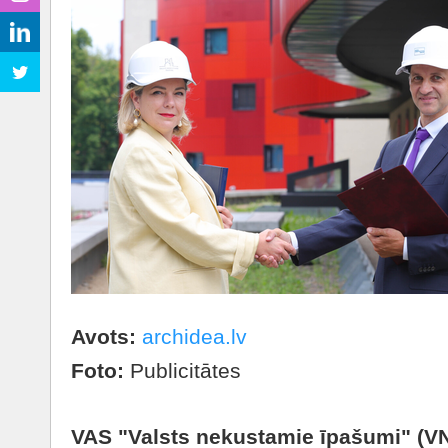
Avots:
archidea.lv
Foto:
Publicitātes
VAS "Valsts nekustamie īpašumi" (VNĪ