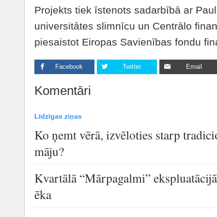
Projekts tiek īstenots sadarbībā ar Paul
universitātes slimnīcu un Centrālo fina
piesaistot Eiropas Savienības fondu fi
Facebook
Twitter
Email
Komentāri
Līdzīgas ziņas
Ko ņemt vērā, izvēloties starp tradic
māju?
Kvartālā “Mārpagalmi” ekspluatācijā
ēka