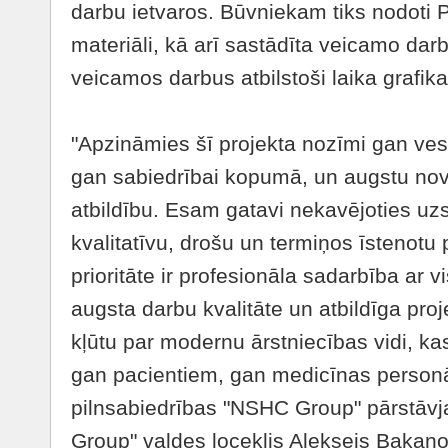
darbu ietvaros. Būvniekam tiks nodoti 
materiāli, kā arī sastādīta veicamo da
veicamos darbus atbilstoši laika grafik
"Apzināmies šī projekta nozīmi gan ves
gan sabiedrībai kopumā, un augstu no
atbildību. Esam gatavi nekavējoties uzs
kvalitatīvu, drošu un termiņos īstenotu 
prioritāte ir profesionāla sadarbība ar 
augsta darbu kvalitāte un atbildīga proj
kļūtu par modernu ārstniecības vidi, k
gan pacientiem, gan medicīnas person
pilnsabiedrības "NSHC Group" pārstāvj
Group" valdes loceklis Aleksejs Bakano