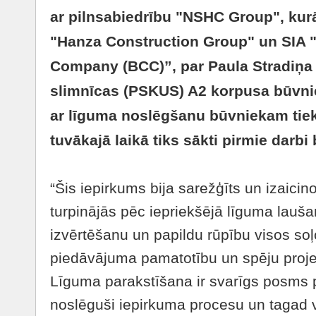
ar pilnsabiedrību "NSHC Group", kurā
"Hanza Construction Group" un SIA "
Company (BCC)”, par Paula Stradiņa k
slimnīcas (PSKUS) A2 korpusa būvni
ar līguma noslēgšanu būvniekam tie
tuvākajā laikā tiks sākti pirmie darb
“Šis iepirkums bija sarežģīts un izaicin
turpinājās pēc iepriekšējā līguma lauš
izvērtēšanu un papildu rūpību visos soļo
piedāvājuma pamatotību un spēju projek
Līguma parakstīšana ir svarīgs posms 
noslēguši iepirkuma procesu un tagad v