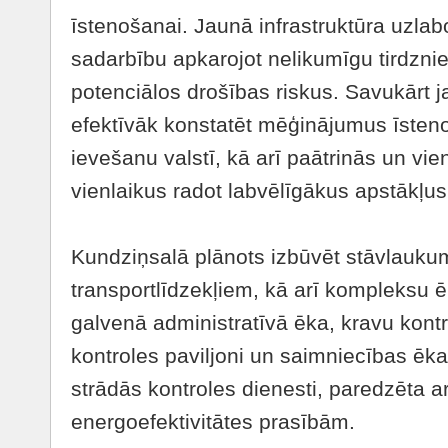
īstenošanai. Jaunā infrastruktūra uzlab
sadarbību apkarojot nelikumīgu tirdzni
potenciālos drošības riskus. Savukārt j
efektīvāk konstatēt mēģinājumus īstenot
ievešanu valstī, kā arī paātrinās un vi
vienlaikus radot labvēlīgākus apstākļu
Kundziņsalā plānots izbūvēt stāvlauku
transportlīdzekļiem, kā arī kompleksu ē
galvenā administratīvā ēka, kravu kontr
kontroles paviljoni un saimniecības ēk
strādās kontroles dienesti, paredzēta 
energoefektivitātes prasībām.