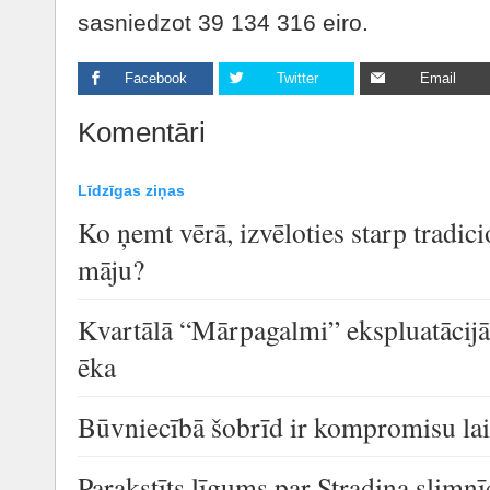
sasniedzot 39 134 316 eiro.
Facebook
Twitter
Email
Komentāri
Līdzīgas ziņas
Ko ņemt vērā, izvēloties starp tradic
māju?
Kvartālā “Mārpagalmi” ekspluatācijā
ēka
Būvniecībā šobrīd ir kompromisu la
Parakstīts līgums par Stradiņa slimn