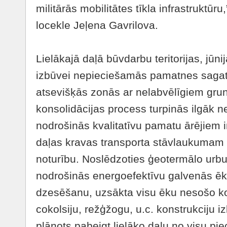
militārās mobilitātes tīkla infrastruktūr
locekle Jeļena Gavrilova.
Lielākajā daļā būvdarbu teritorijas, jūni
izbūvei nepieciešamās pamatnes sagat
atsevišķās zonās ar nelabvēlīgiem gru
konsolidācijas process turpinās ilgāk n
nodrošinās kvalitatīvu pamatu ārējiem i
daļas kravas transporta stāvlaukumam
noturību. Noslēdzoties ģeotermālo urbu
nodrošinās energoefektīvu galvenās ēk
dzesēšanu, uzsākta visu ēku nesošo kon
cokolsiju, režģžogu, u.c. konstrukciju 
plānots pabeigt lielāko daļu no visu p