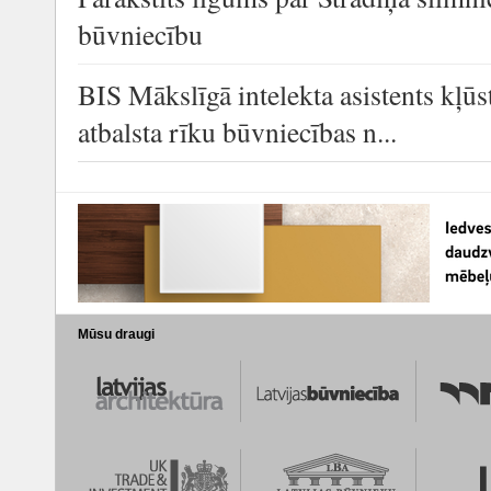
būvniecību
BIS Mākslīgā intelekta asistents kļūs
atbalsta rīku būvniecības n...
Mūsu draugi