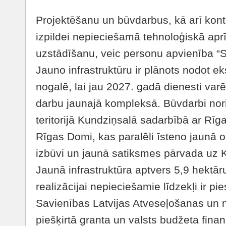
Projektēšanu un būvdarbus, kā arī kont
izpildei nepieciešamā tehnoloģiskā apr
uzstādīšanu, veic personu apvienība 
Jauno infrastruktūru ir plānots nodot e
nogalē, lai jau 2027. gadā dienesti var
darbu jaunajā kompleksā. Būvdarbi nor
teritorijā Kundziņsalā sadarbībā ar Rīg
Rīgas Domi, kas paralēli īsteno jaunā 
izbūvi un jaunā satiksmes pārvada uz 
Jaunā infrastruktūra aptvers 5,9 hektāru
realizācijai nepieciešamie līdzekļi ir pie
Savienības Latvijas Atveseļošanas un
piešķirtā granta un valsts budžeta fin