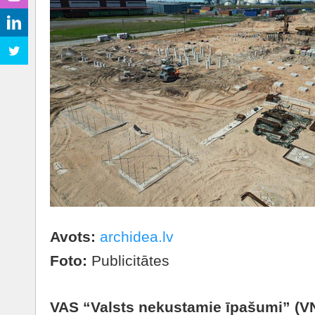
Avots:
archidea.lv
Foto:
Publicitātes
VAS “Valsts nekustamie īpašumi” (VN