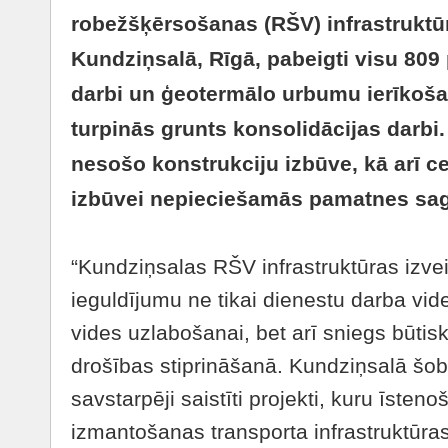
robežšķērsošanas (RŠV) infrastruktū
Kundziņsalā, Rīgā, pabeigti visu 80
darbi un ģeotermālo urbumu ierīkoša
turpinās grunts konsolidācijas darbi
nesošo konstrukciju izbūve, kā arī 
izbūvei nepieciešamās pamatnes sa
“Kundziņsalas RŠV infrastruktūras izve
ieguldījumu ne tikai dienestu darba vid
vides uzlabošanai, bet arī sniegs būtis
drošības stiprināšanā. Kundziņsalā šobrī
savstarpēji saistīti projekti, kuru īsten
izmantošanas transporta infrastruktūras