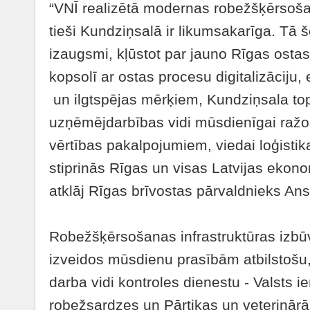
“VNĪ realizētā modernas robežšķērsoša
tieši Kundziņsalā ir likumsakarīga. Tā 
izaugsmi, kļūstot par jauno Rīgas ostas 
kopsolī ar ostas procesu digitalizāciju,
un ilgtspējas mērķiem, Kundziņsala to
uzņēmējdarbības vidi mūsdienīgai ražo
vērtības pakalpojumiem, viedai loģistik
stiprinās Rīgas un visas Latvijas ekon
atklāj Rīgas brīvostas pārvaldnieks Ansi
Robežšķērsošanas infrastruktūras izbūv
izveidos mūsdienu prasībām atbilstošu,
darba vidi kontroles dienestu - Valsts 
robežsardzes un Pārtikas un veterinārā 