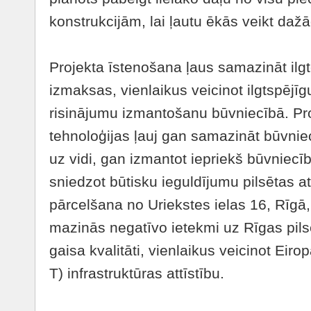
konstrukcijām, lai ļautu ēkās veikt daž
Projekta īstenošana ļaus samazināt ilgt
izmaksas, vienlaikus veicinot ilgtspējī
risinājumu izmantošanu būvniecībā. Pr
tehnoloģijas ļauj gan samazināt būvniec
uz vidi, gan izmantot iepriekš būvniecīb
sniedzot būtisku ieguldījumu pilsētas att
pārcelšana no Uriekstes ielas 16, Rīgā
mazinās negatīvo ietekmi uz Rīgas pil
gaisa kvalitāti, vienlaikus veicinot Eiro
T) infrastruktūras attīstību.