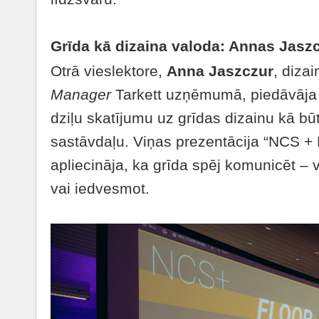
Grīda kā dizaina valoda: Annas Jasz
Otrā vieslektore,
Anna Jaszczur
, diza
Manager
Tarkett uzņēmumā, piedāvāja s
dziļu skatījumu uz grīdas dizainu kā bū
sastāvdaļu. Viņas prezentācija “NCS +
apliecināja, ka grīda spēj komunicēt – v
vai iedvesmot.