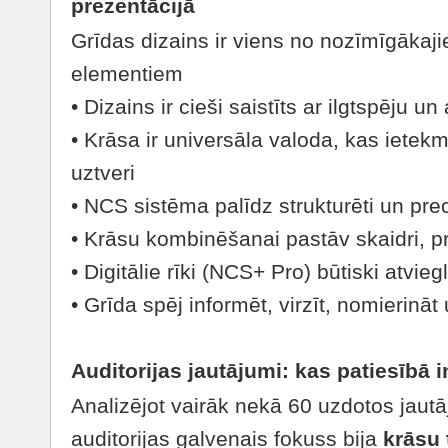
prezentācijā
Grīdas dizains ir viens no nozīmīgākaji
elementiem
• Dizains ir cieši saistīts ar ilgtspēju un
• Krāsa ir universāla valoda, kas ietek
uztveri
• NCS sistēma palīdz strukturēti un pre
• Krāsu kombinēšanai pastāv skaidri, pra
• Digitālie rīki (NCS+ Pro) būtiski atvie
• Grīda spēj informēt, virzīt, nomierināt 
Auditorijas jautājumi: kas patiesībā 
Analizējot vairāk nekā 60 uzdotos jautā
auditorijas galvenais fokuss bija
krāsu 