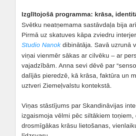
Izglītojošā programma: krāsa, identit
Svētku neatņemama sastāvdaļa bija arī
Pirmā uz skatuves kāpa zviedru interje
Studio Nanok
dibinātāja. Savā uzrunā v
viņai vienmēr sākas ar cilvēku – ar per
vajadzībām. Anna sevi dēvē par “sensor
dalījās pieredzē, kā krāsa, faktūra un 
uztveri Ziemeļvalstu kontekstā.
Viņas stāstījums par Skandināvijas int
izgaismoja vēlmi pēc siltākiem toņiem,
drosmīgākas krāsu lietošanas, vienlaik
līdzsvaru.