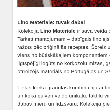
Lino Materiale: tuvāk dabai
Kolekcija
Lino Materiale
ir sava veida 
Tarkett mantojumam – dabīgais linolejs
ražots pēc oriģinālās receptes. Šoreiz 
viens no būtiskākajiem komponentiem
ilgtspējīgi iegūts no korķozolu mizas, g
otrreizējs materiāls no Portugāles un Sa
Lielās korķa granulas kombinācijā ar li
un koka pulveri veido unikālu, taktilu vi
dabas mieru un līdzsvaru. Kolekcija p