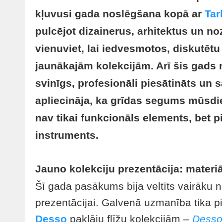
kļuvusi gada noslēgšana kopā ar
Tar
pulcējot dizainerus, arhitektus un n
vienuviet, lai iedvesmotos, diskutētu
jaunākajām kolekcijām. Arī šis gads
svinīgs, profesionāli piesātināts un
apliecināja, ka grīdas segums mūsdie
nav tikai funkcionāls elements, bet pi
instruments.
Jauno kolekciju prezentācija: materiā
Šī gada pasākums bija veltīts vairāku
prezentācijai. Galvenā uzmanība tika p
Desso
paklāju flīžu kolekcijām –
Desso