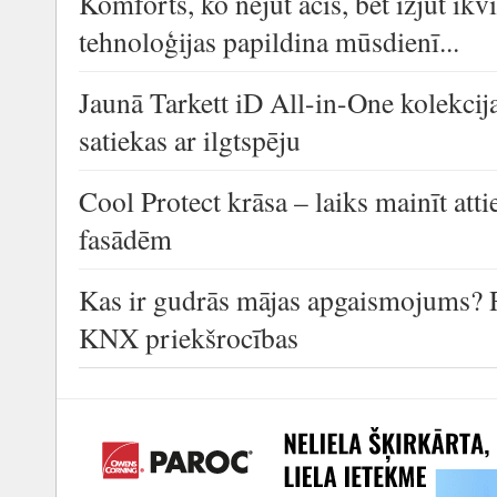
Komforts, ko nejūt acis, bet izjūt i
tehnoloģijas papildina mūsdienī...
Jaunā Tarkett iD All-in-One kolekcija
satiekas ar ilgtspēju
Cool Protect krāsa – laiks mainīt at
fasādēm
Kas ir gudrās mājas apgaismojums? 
KNX priekšrocības