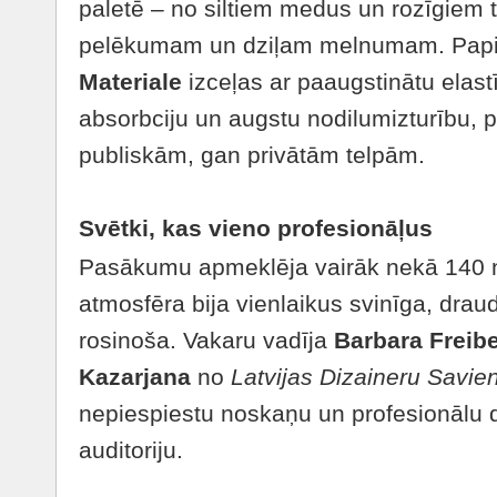
paletē – no siltiem medus un rozīgiem 
pelēkumam un dziļam melnumam. Papil
Materiale
izceļas ar paaugstinātu elas
absorbciju un augstu nodilumizturību, 
publiskām, gan privātām telpām.
Svētki, kas vieno profesionāļus
Pasākumu apmeklēja vairāk nekā 140 n
atmosfēra bija vienlaikus svinīga, draud
rosinoša. Vakaru vadīja
Barbara Freib
Kazarjana
no
Latvijas Dizaineru Savie
nepiespiestu noskaņu un profesionālu d
auditoriju.