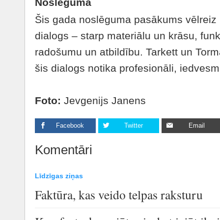
Noslēgumā
Šis gada noslēguma pasākums vēlreiz pi
dialogs – starp materiālu un krāsu, fun
radošumu un atbildību. Tarkett un Torma
šis dialogs notika profesionāli, iedves
Foto:
Jevgenijs Janens
Facebook
Twitter
Email
Komentāri
Līdzīgas ziņas
Faktūra, kas veido telpas raksturu