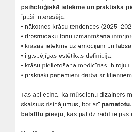
psiholoģiskā ietekme un praktiska pi
īpaši interesēja:
• nākotnes krāsu tendences (2025–202
• drosmīgāku toņu izmantošana interjer
• krāsas ietekme uz emocijām un labsaj
• ilgtspējīgas estētikas definīcija,
• krāsu pielietošana medicīnas, biroju u
• praktiski paņēmieni darbā ar klientiem
Tas apliecina, ka mūsdienu dizainers me
skaistus risinājumus, bet arī
pamatotu,
balstītu pieeju
, kas palīdz radīt telpas 