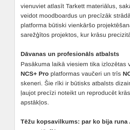
vienuviet atlasīt Tarkett materiālus, s
veidot moodboardus un precīzāk strādā
platforma būtiski vienkāršo projektēšan
sarežģītos projektos, kur krāsu precizitā
Dāvanas un profesionāls atbalsts
Pasākuma laikā viesiem tika izlozētas 
NCS+ Pro
platformas vaučeri un trīs
NC
skeneri. Šie rīki ir būtisks atbalsts diz
ļaujot precīzi noteikt un reproducēt 
apstākļos.
Tēžu kopsavilkums: par ko bija runa