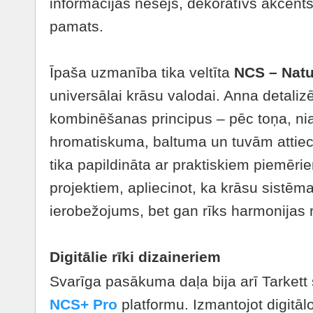
informācijas nesējs, dekoratīvs akcents 
pamats.
Īpaša uzmanība tika veltīta
NCS – Natu
universālai krāsu valodai. Anna detalizē
kombinēšanas principus – pēc toņa, n
hromatiskuma, baltuma un tuvām attiec
tika papildināta ar praktiskiem piemērie
projektiem, apliecinot, ka krāsu sistē
ierobežojums, bet gan rīks harmonijas 
Digitālie rīki dizaineriem
Svarīga pasākuma daļa bija arī Tarkett
NCS+ Pro
platformu. Izmantojot digitālo