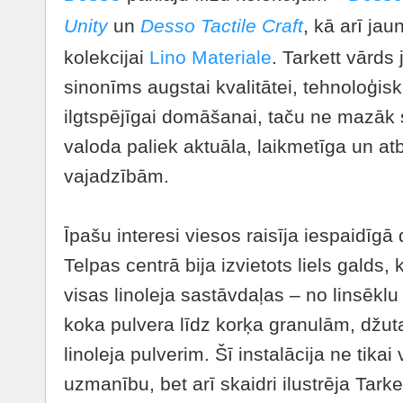
Unity
un
Desso Tactile Craft
, kā arī jau
kolekcijai
Lino Materiale
. Tarkett vārds
sinonīms augstai kvalitātei, tehnoloģiska
ilgtspējīgai domāšanai, taču ne mazāk sv
valoda paliek aktuāla, laikmetīga un at
vajadzībām.
Īpašu interesi viesos raisīja iespaidīgā 
Telpas centrā bija izvietots liels galds,
visas linoleja sastāvdaļas – no linsēklu
koka pulvera līdz korķa granulām, džut
linoleja pulverim. Šī instalācija ne tikai 
uzmanību, bet arī skaidri ilustrēja Tar