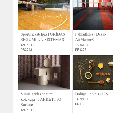
Sports iekštelpās | GRĪDAS
Paklājflīzes | Desso
SEGUMI UN SISTĒMAS
AirMaster®
TARKETT
TARKETT
PR1242
PR1197
Vinila grīdas segumu
Dabīgs linolejs | LINO
kolekcija | TARKETT iQ
TARKETT
Surface
PR1195
TARKETT