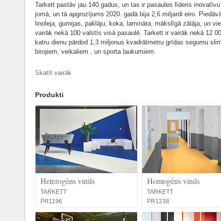
Tarkett pastāv jau 140 gadus, un tas ir pasaules līderis inovatī
jomā, un tā apgrozījums 2020. gadā bija 2,6 miljardi eiro. Piedāvāj
linoleja, gumijas, paklāju, koka, lamināta, mākslīgā zālāja, un vi
vairāk nekā 100 valstīs visā pasaulē. Tarkett ir vairāk nekā 12 0
katru dienu pārdod 1,3 miljonus kvadrātmetru grīdas segumu sl
birojiem, veikaliem , un sporta laukumiem.
Tarkett ir apņēmies izveidot "ceļu uz labākām grīdām" ar aprite
Skatīt vairāk
dioksīda pēdas. Grupa ir ieviesusi ekoinovāciju stratēģiju, kas ba
pilnībā saskaņoti ar Tarkett Human-Conscious Design® pieeju.
Produkti
www.tarkett.lv
Heterogēns vinils
Homogēns vinils
TARKETT
TARKETT
PR1196
PR1238