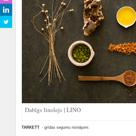
Dabīgs linolejs | LINO
TARKETT
- grīdas segumu risinājumi.