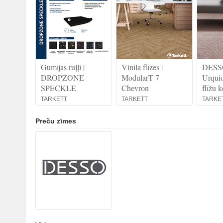
Gumijas ruļļi |
Vinila flīzes |
DESSO
DROPZONE
ModularT 7
Urquio
SPECKLE
Chevron
flīžu k
TARKETT
TARKETT
TARKE
Preču zīmes