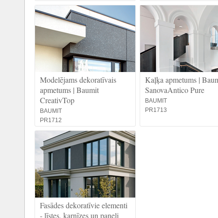
Modelējams dekoratīvais
Kaļķa apmetums | Baum
apmetums | Baumit
SanovaAntico Pure
CreativTop
BAUMIT
PR1713
BAUMIT
PR1712
Fasādes dekoratīvie elementi
- līstes, karnīzes un paneļi