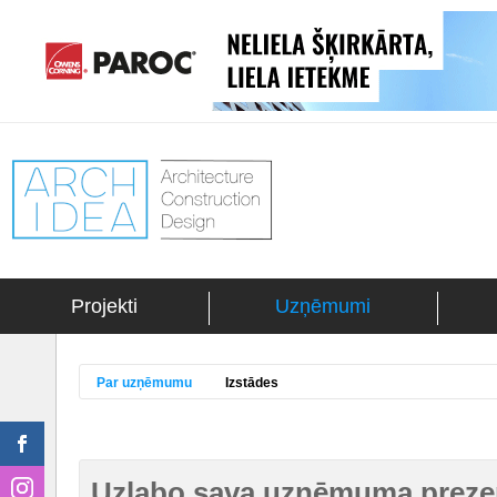
Projekti
Uzņēmumi
Par uzņēmumu
Izstādes
Uzlabo sava uzņēmuma prezen