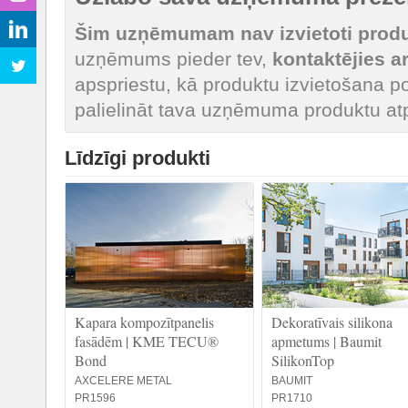
Šim uzņēmumam nav izvietoti produk
uzņēmums pieder tev,
kontaktējies 
apspriestu, kā produktu izvietošana po
palielināt tava uzņēmuma produktu at
Līdzīgi produkti
Kapara kompozītpanelis
Dekoratīvais silikona
fasādēm | KME TECU®
apmetums | Baumit
Bond
SilikonTop
AXCELERE METAL
BAUMIT
PR1596
PR1710