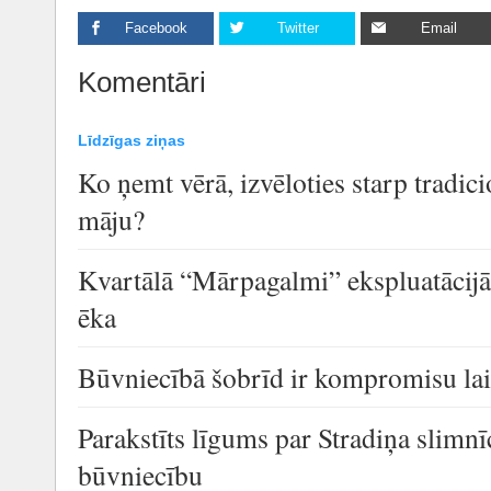
Facebook
Twitter
Email
Komentāri
Līdzīgas ziņas
Ko ņemt vērā, izvēloties starp tradic
māju?
Kvartālā “Mārpagalmi” ekspluatācijā
ēka
Būvniecībā šobrīd ir kompromisu la
Parakstīts līgums par Stradiņa slimn
būvniecību