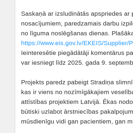
Saskaņā ar izsludinātās apspriedes ar
nosacījumiem, paredzamais darbu izpil
no līguma noslēgšanas dienas. Plašāka
https://www.eis.gov.lv/EKEIS/Supplier
Ieinteresētie piegādātāji komentārus pa
var iesniegt līdz 2025. gada 9. septemb
Projekts paredz pabeigt Stradiņa slimn
kas ir viens no nozīmīgākajiem veselīb
attīstības projektiem Latvijā. Ēkas nod
būtiski uzlabot ārstniecības pakalpojum
mūsdienīgu vidi gan pacientiem, gan 