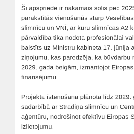
Šī apspriede ir nākamais solis pēc 2025
parakstītās vienošanās starp Veselības 
slimnīcu un VNĪ, ar kuru slimnīcas A2 
pārvaldība tika nodota profesionālai val
balstīts uz Ministru kabineta 17. jūnija 
ziņojumu, kas paredzēja, ka būvdarbu n
2029. gada beigām, izmantojot Eiropas
finansējumu.
Projekta īstenošana plānota līdz 2029
sadarbībā ar Stradiņa slimnīcu un Cent
aģentūru, nodrošinot efektīvu Eiropas 
izlietojumu.