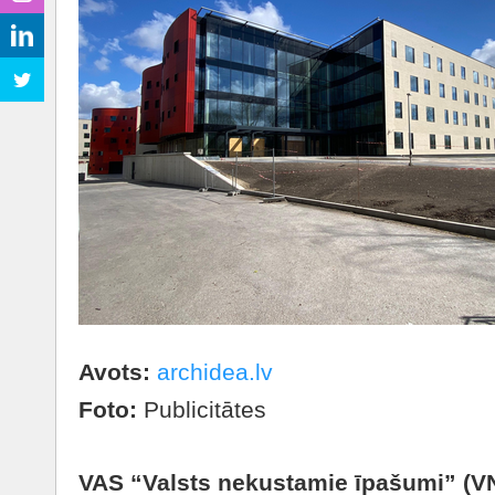
Avots:
archidea.lv
Foto:
Publicitātes
VAS “Valsts nekustamie īpašumi” (VNĪ