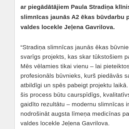
ar piegādātājiem Paula Stradiņa klīni
slimnīcas jaunās A2 ēkas būvdarbu 
valdes locekle Jeļena Gavrilova.
“Stradiņa slimnīcas jaunās ēkas būvniecī
svarīgs projekts, kas skar tūkstošiem 
Mēs vēlamies tikai vienu – lai pieteikto
profesionāls būvnieks, kurš piedāvās s
atbildīgi un spēs pabeigt projektu laikā
šis process būtu caurspīdīgs, kvalitatīv
gaidīto rezultātu – modernu slimnīcas in
nodrošināt augsta līmeņa medicīnas p
valdes locekle Jeļena Gavrilova.