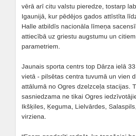
vērā arī citu valstu pieredze, tostarp l
Igaunijā, kur pēdējos gados attīstīta līd
Halle atbildīs nacionāla līmeņa sacens
attiecībā uz griestu augstumu un citie
parametriem.
Jaunais sporta centrs top Dārza ielā 33,
vietā - pilsētas centra tuvumā un vien
attālumā no Ogres dzelzceļa stacijas. T
sasniedzama ne tikai Ogres iedzīvotājie
Ikšķiles, Ķeguma, Lielvārdes, Salaspils
virziena.