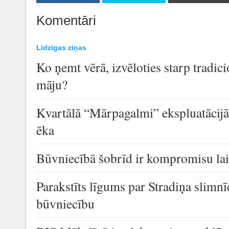
Komentāri
Līdzīgas ziņas
Ko ņemt vērā, izvēloties starp tradic
māju?
Kvartālā “Mārpagalmi” ekspluatācijā
ēka
Būvniecībā šobrīd ir kompromisu la
Parakstīts līgums par Stradiņa slimn
būvniecību