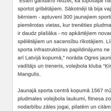
“Esam gandarīti redzēt, ka topošajai hall
sportot gribētājiem. Sākotnēji tā bija 
bērniem - aptuveni 300 jaunajiem sport
piemērotas vietas, kur trenēties pludma
ir daudz plašāka - no apkārtējiem nov
spēlētājiem un sacensību rīkotājiem. Lī
sporta infrastruktūras papildinājums ne 
arī Latvijā kopumā,” norāda Ogres jaun
vadītājs un treneris, volejbola kluba “Ķ
Mangulis.
Jaunajā sporta centrā kopumā 1567 m2 p
pludmales volejbola laukumi, fitnesa zo
nodarbību zāles jogai, pilatēm un citā