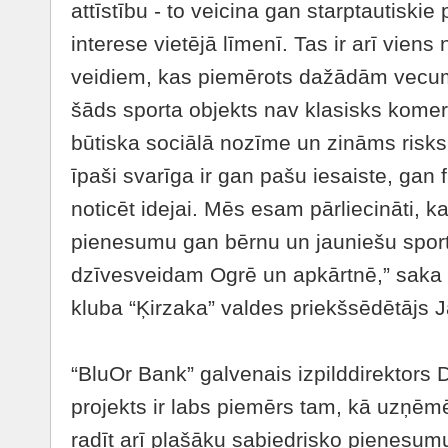
attīstību - to veicina gan starptautisk
interese vietējā līmenī. Tas ir arī vien
veidiem, kas piemērots dažādām vecu
šāds sporta objekts nav klasisks komerci
būtiska sociālā nozīme un zināms risk
īpaši svarīga ir gan pašu iesaiste, gan
noticēt idejai. Mēs esam pārliecināti, k
pienesumu gan bērnu un jauniešu spor
dzīvesveidam Ogrē un apkārtnē,” saka
kluba “Ķirzaka” valdes priekšsēdētājs 
“BluOr Bank” galvenais izpilddirektors 
projekts ir labs piemērs tam, kā uzņēmē
radīt arī plašāku sabiedrisko pienesumu