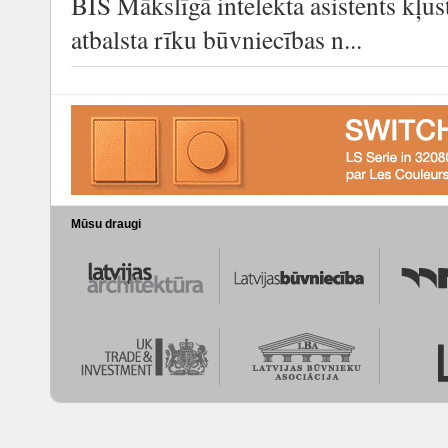
BIS Mākslīgā intelekta asistents kļūs
atbalsta rīku būvniecības n...
Mūsu draugi