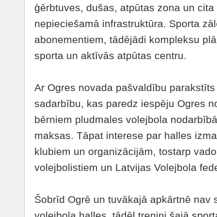
ģērbtuves, dušas, atpūtas zona un cit
nepieciešamā infrastruktūra. Sporta zāl
abonementiem, tādējādi kompleksu plāno
sporta un aktīvās atpūtas centru.
Ar Ogres novada pašvaldību parakstīts
sadarbību, kas paredz iespēju Ogres n
bērniem pludmales volejbola nodarbīb
maksas. Tāpat interese par halles izman
klubiem un organizācijām, tostarp vado
volejbolistiem un Latvijas Volejbola fed
Šobrīd Ogrē un tuvākajā apkārtnē nav 
volejbola halles, tādēļ treniņi šajā sp