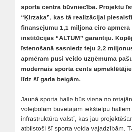
sporta centra būvniecība. Projektu īs
“Ķirzaka”, kas tā realizācijai piesais
finansējumu 1,1 miljona eiro apmērā 
institūcijas “ALTUM” garantiju. Kopēj
īstenošanā sasniedz teju 2,2 miljonu
apmēram pusi veido uzņēmuma pašu i
modernais sporta cents apmeklētājiem
līdz šī gada beigām.
Jaunā sporta halle būs viena no retajā
volejbolam būvētajām iekštelpu hallēm 
infrastruktūra valstī, kas jau projektēša
atbilstoši šī sporta veida vajadzībām.