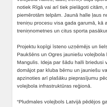
notiek Rīgā vai arī tiek pielāgoti citām
piemērotām telpām. Jaunā halle ļaus n
treniņu procesu visa gada garumā, kā a
treniņnometnes un citus sporta pasāk
Projektu kopīgi īsteno uzņēmējs un liel
Paukšēns un Ogres jauniešu volejbola k
Mangulis. Ideja par šādu halli briedusi
domājot par kluba bērnu un jauniešu va
apzinoties arī plašāku pieprasījumu pē
volejbola infrastruktūras reģionā.
“Pludmales volejbols Latvijā pēdējos g