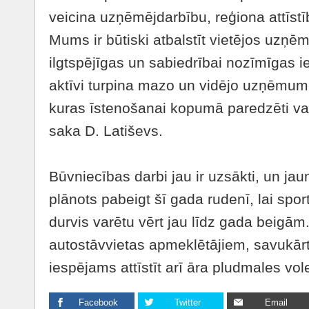
veicina uzņēmējdarbību, reģiona attīst
Mums ir būtiski atbalstīt vietējos uzņēm
ilgtspējīgas un sabiedrībai nozīmīgas 
aktīvi turpina mazo un vidējo uzņēmu
kuras īstenošanai kopumā paredzēti vai
saka D. Latiševs.
Būvniecības darbi jau ir uzsākti, un ja
plānots pabeigt šī gada rudenī, lai spo
durvis varētu vērt jau līdz gada beigām.
autostāvvietas apmeklētājiem, savukārt
iespējams attīstīt arī āra pludmales vo
Facebook
Twitter
Email