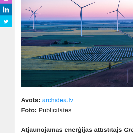
Avots:
archidea.lv
Foto:
Publicitātes
Atjaunojamās enerģijas attīstītājs
Gr