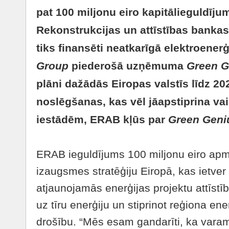
pat 100 miljonu eiro kapitālieguldī
Rekonstrukcijas un attīstības bankas
tiks finansēti neatkarīgā elektroenerģ
Group
piederošā uzņēmuma
Green G
plāni dažādās Eiropas valstīs līdz 2
noslēgšanas, kas vēl jāapstiprina va
iestādēm, ERAB kļūs par
Green Geni
ERAB ieguldījums 100 miljonu eiro apm
izaugsmes stratēģiju Eiropā, kas ietver
atjaunojamās enerģijas projektu attīstīb
uz tīru enerģiju un stiprinot reģiona en
drošību. “Mēs esam gandarīti, ka varam