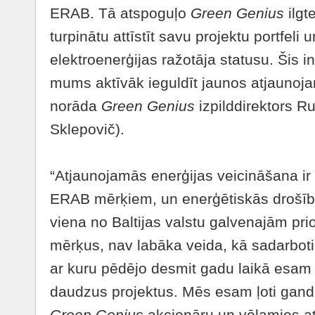
ERAB. Tā atspoguļo
Green Genius
ilgte
turpinātu attīstīt savu projektu portfeli
elektroenerģijas ražotāja statusu. Šis in
mums aktīvāk ieguldīt jaunos atjaunoja
norāda
Green Genius
izpilddirektors R
Sklepovič).
“Atjaunojamās enerģijas veicināšana ir
ERAB mērķiem, un enerģētiskās drošīb
viena no Baltijas valstu galvenajām pri
mērķus, nav labāka veida, kā sadarbot
ar kuru pēdējo desmit gadu laikā esam 
daudzus projektus. Mēs esam ļoti gandar
Green Genius
akcionāru un vēlamies a