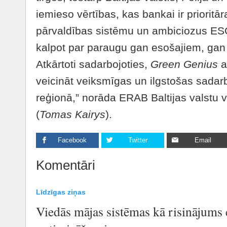
iemieso vērtības, kas bankai ir prioritār
pārvaldības sistēmu un ambiciozus ESG
kalpot par paraugu gan esošajiem, gan 
Atkārtoti sadarbojoties,
Green Genius
a
veicināt veiksmīgas un ilgstošas ​​sadar
reģionā,” norāda ERAB Baltijas valstu v
(
Tomas Kairys
).
Facebook
Twitter
Email
Komentāri
Līdzīgas ziņas
Viedās mājas sistēmas kā risinājums 