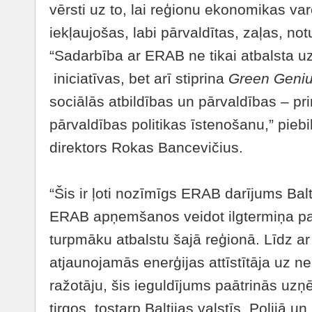
vērsti uz to, lai reģionu ekonomikas var
iekļaujošas, labi pārvaldītas, zaļas, not
“Sadarbība ar ERAB ne tikai atbalsta 
iniciatīvas, bet arī stiprina
Green Geni
sociālās atbildības un pārvaldības – p
pārvaldības politikas īstenošanu,” piebi
direktors Rokas Bancevičius.
“Šis ir ļoti nozīmīgs ERAB darījums Balti
ERAB apņemšanos veidot ilgtermiņa pa
turpmāku atbalstu šajā reģionā. Līdz a
atjaunojamās enerģijas attīstītāja uz n
ražotāju, šis ieguldījums paātrinās u
tirgos, tostarp Baltijas valstīs, Polijā u