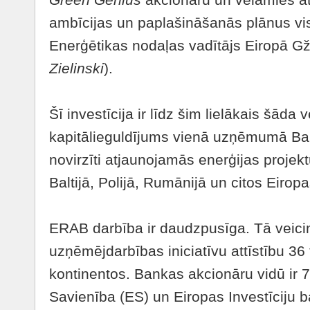
ambīcijas un paplašināšanās plānus vi
Enerģētikas nodaļas vadītājs Eiropā Gž
Zielinski
).
Šī investīcija ir līdz šim lielākais šāda
kapitālieguldījums vienā uzņēmumā Balti
novirzīti atjaunojamās enerģijas projekt
Baltijā, Polijā, Rumānijā un citos Eiropa
ERAB darbība ir daudzpusīga. Tā veicin
uzņēmējdarbības iniciatīvu attīstību 36
kontinentos. Bankas akcionāru vidū ir 73
Savienība (ES) un Eiropas Investīciju b