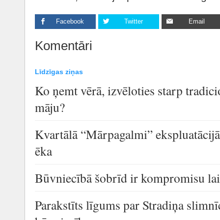
Facebook
Twitter
Email
Komentāri
Līdzīgas ziņas
Ko ņemt vērā, izvēloties starp tradic
māju?
Kvartālā “Mārpagalmi” ekspluatācijā
ēka
Būvniecībā šobrīd ir kompromisu la
Parakstīts līgums par Stradiņa slimn