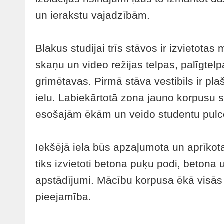
un ierakstu vajadzībām.
Blakus studijai trīs stāvos ir izvietotas 
skaņu un video režijas telpas, palīgtel
grimētavas. Pirmā stāva vestibils ir plaš
ielu. Labiekārtotā zona jauno korpusu 
esošajām ēkām un veido studentu pulc
Iekšējā iela būs apzaļumota un aprīkot
tiks izvietoti betona puķu podi, betona u
apstādījumi. Mācību korpusa ēkā visās 
pieejamība.