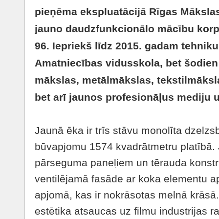
pieņēma ekspluatācijā Rīgas Māksla
jauno daudzfunkcionālo mācību korp
96. Iepriekš līdz 2015. gadam tehnik
Amatniecības vidusskola, bet šodien 
mākslas, metālmākslas, tekstilmāksl
bet arī jaunos profesionāļus mediju 
Jaunā ēka ir trīs stāvu monolīta dzelzs
būvapjomu 1574 kvadrātmetru platībā. 
pārseguma paneļiem un tērauda konstru
ventilējamā fasāde ar koka elementu a
apjomā, kas ir nokrāsotas melnā krā
estētika atsaucas uz filmu industrijas r