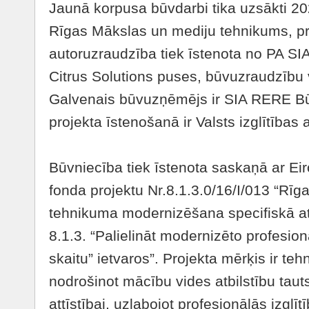
Jaunā korpusa būvdarbi tika uzsākti 202
Rīgas Mākslas un mediju tehnikums, pr
autoruzraudzība tiek īstenota no PA SI
Citrus Solutions puses, būvuzraudzīb
Galvenais būvuzņēmējs ir SIA RERE Bū
projekta īstenošanā ir Valsts izglītības 
Būvniecība tiek īstenota saskaņā ar Ei
fonda projektu Nr.8.1.3.0/16/I/013 “Rī
tehnikuma modernizēšana specifiskā a
8.1.3. “Palielināt modernizēto profesion
skaitu” ietvaros”. Projekta mērķis ir t
nodrošinot mācību vides atbilstību tau
attīstībai, uzlabojot profesionālās izglī