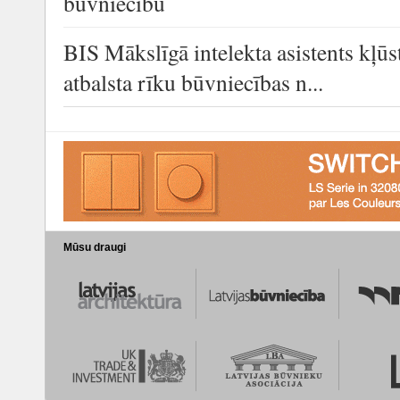
būvniecību
BIS Mākslīgā intelekta asistents kļūs
atbalsta rīku būvniecības n...
Mūsu draugi