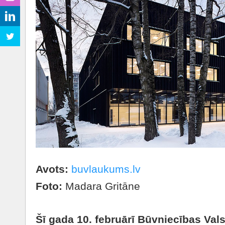
Avots:
buvlaukums.lv
Foto:
Madara Gritāne
Šī gada 10. februārī Būvniecības Vals