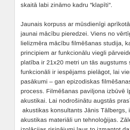
skaitā labi zināmo kadru "klapīti".
Jaunais korpuss ar mūsdienīgi aprīkotā
jaunai mācību pieredzei. Viens no vērt
lielizmēra mācību filmēšanas studija, ka
principiem ar funkcionālu viegli pārveid
platība ir 21x20 metri un tās augstums
funkcionāli ir iespējams pielāgot, lai vie
pasākumi – gan epizodiskas filmēšana
process. Filmēšanas paviljona izbūvē 
akustikai. Lai nodrošinātu augstās prasī
akustikas konsultants Jānis Tālbergs, i
akustikas materiāli un tehnoloģijas. Zā
izolācijas risinājumi ļaus to izmantot