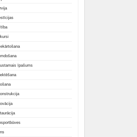
rvija
stīcijas
ītība
kursi
iekārtošana
umdošana
ustamais īpašums
jektēšana
ošana
onstrukcija
ovācija
taurācija
nsportbūves
ns