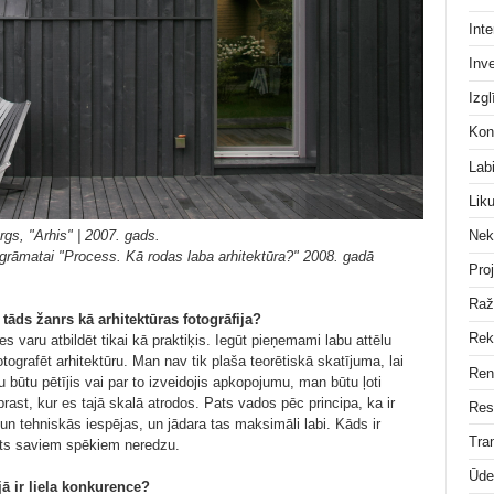
Inte
Inve
Izgl
Kon
Lab
Lik
Nek
gs, "Arhis" | 2007. gads.
 grāmatai "Process. Kā rodas laba arhitektūra?" 2008. gadā
Pro
Raž
s tāds žanrs kā arhitektūras fotogrāfija?
Rek
s varu atbildēt tikai kā praktiķis. Iegūt pieņemami labu attēlu
fotografēt arhitektūru. Man nav tik plaša teorētiskā skatījuma, lai
Ren
 būtu pētījis vai par to izveidojis apkopojumu, man būtu ļoti
aprast, kur es tajā skalā atrodos. Pats vados pēc principa, ka ir
Res
un tehniskās iespējas, un jādara tas maksimāli labi. Kāds ir
Tra
pats saviem spēkiem neredzu.
Ūde
jā ir liela konkurence?