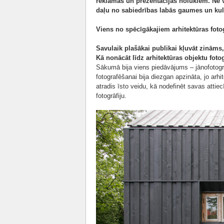
reklāmas un prezentācijas nolūkiem. Ne ve
daļu no sabiedrības labās gaumes un kul
Viens no spēcīgākajiem arhitektūras fotogrā
Savulaik plašākai publikai kļuvāt zināms,
Kā nonācāt līdz arhitektūras objektu fotog
Sākumā bija viens piedāvājums – jānofotogra
fotografēšanai bija diezgan apzināta, jo arhit
atradis īsto veidu, kā nodefinēt savas attiec
fotogrāfiju.