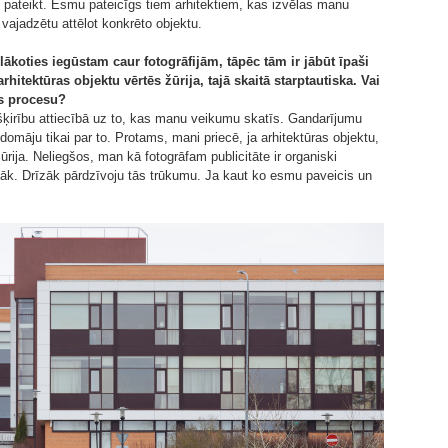
i pateikt. Esmu pateicīgs tiem arhitektiem, kas izvēlas manu
vajadzētu attēlot konkrēto objektu.
lākoties iegūstam caur fotogrāfijām, tāpēc tām ir jābūt īpaši
hitektūras objektu vērtēs žūrija, tajā skaitā starptautiska. Vai
as procesu?
atšķirību attiecībā uz to, kas manu veikumu skatīs. Gandarījumu
domāju tikai par to. Protams, mani priecē, ja arhitektūras objektu,
ūrija. Neliegšos, man kā fotogrāfam publicitāte ir organiski
bāk. Drīzāk pārdzīvoju tās trūkumu. Ja kaut ko esmu paveicis un