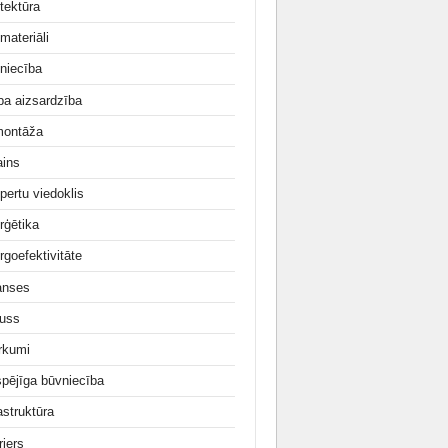
tektūra
materiāli
niecība
ba aizsardzība
ontāža
ains
pertu viedoklis
rģētika
rgoefektivitāte
anses
uss
irkumi
tspējīga būvniecība
astruktūra
rjers