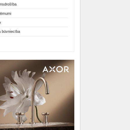
nsdrošība
ņēmumi
e
ā būvniecība