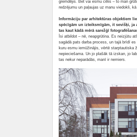
gremdējis. Bet vai esmu cēlis – to man grūt
redzējumu un paļaujas uz manu viedokli, kā 
Informāciju par arhitektūras objektiem lie
spēcīgām un izteiksmīgām, it sevišķi, ja ar
tas kaut kādā mērā sarežģī fotografēšan
Īsi atbildot – nē, neapgrūtina. Es neizjūtu 
sagādā pats darba process, un tajā brīdī es 
kuru esmu iemūžinājis, vērtē starptautiska ž
nepieciešama. Un jo plašāk tā izskan, jo la
tas nekur neparādās, manī ir nemiers.