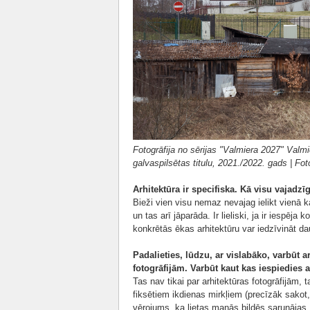
Fotogrāfija no sērijas "Valmiera 2027" Valm
galvaspilsētas titulu, 2021./2022. gads | Fo
Arhitektūra ir specifiska. Kā visu vajadz
Bieži vien visu nemaz nevajag ielikt vienā ka
un tas arī jāparāda. Ir lieliski, ja ir iespē
konkrētās ēkas arhitektūru var iedzīvināt d
Padalieties, lūdzu, ar vislabāko, varbūt a
fotogrāfijām. Varbūt kaut kas iespiedies 
Tas nav tikai par arhitektūras fotogrāfijām,
fiksētiem ikdienas mirkļiem (precīzāk sako
vērojums, ka lietas manās bildēs sarunājas. T