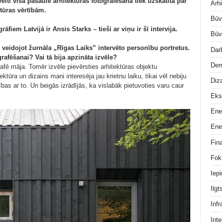
lti visā pasaulē arhitektūras fotografēšana tiek uzskatīta par
Arhi
tūras vērtībām.
Būv
fiem Latvijā ir Ansis Starks – tieši ar viņu ir šī intervija.
Būv
 veidojot žurnāla „Rīgas Laiks” intervēto personību portretus.
Dar
rafēšanai? Vai tā bija apzināta izvēle?
Dem
fē māja. Tomēr izvēle pievērsties arhitektūras objektu
ektūra un dizains mani interesēja jau krietnu laiku, tikai vēl nebiju
Diz
ības ar to. Un beigās izrādījās, ka vislabāk pietuvoties varu caur
Eks
Ene
Ene
Fin
Fok
Iep
Ilg
Infr
Inte