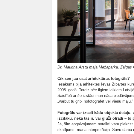
Dr. Mauriņa Ārstu māja Mežaparkā, Zaigas Ga
Cik sen jau esat arhitektūras fotogrāfs?
Iesākums bija arhitektes Ievas Zībārtes kūrē
2008. gadā. Toreiz pēc ilgiem laikiem Latvij
Saistībā ar šo izstādi man nāca piedāvājums
„Varbūt tu gribi nofotografēt vēl vienu māju
Fotogrāfs var izcelt kādu objekta detaļu, 
izcilāku, nekā tas ir, vai gluži otrādi – t
Jā, šim apgalvojumam noteikti varu piekrist.
skatījums, mana interpretācija. Savu darbu 