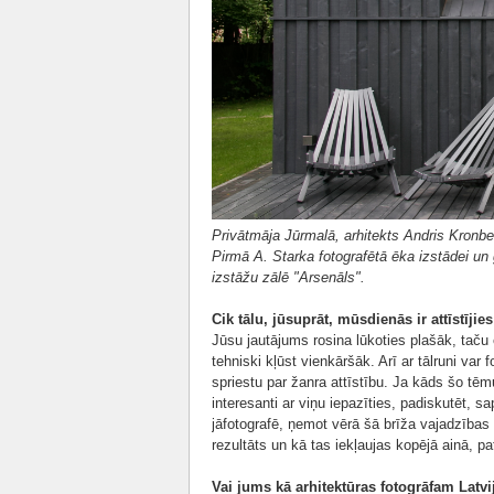
Privātmāja Jūrmalā, arhitekts Andris Kronber
Pirmā A. Starka fotografētā ēka izstādei un
izstāžu zālē "Arsenāls".
Cik tālu, jūsuprāt, mūsdienās ir attīstījie
Jūsu jautājums rosina lūkoties plašāk, taču e
tehniski kļūst vienkāršāk. Arī ar tālruni var 
spriestu par žanra attīstību. Ja kāds šo tēmu
interesanti ar viņu iepazīties, padiskutēt, s
jāfotografē, ņemot vērā šā brīža vajadzības 
rezultāts un kā tas iekļaujas kopējā ainā, 
Vai jums kā arhitektūras fotogrāfam Latvi