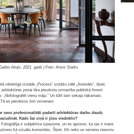
iles birojs, 2021. gads | Foto: Ansis Starks
tā vērienīgā izstāde „Process” izstāžu zālē „Arsenāls”, šķiet,
ā arhitektūras jomai tika pievērsta uzmanība publiskā līmenī.
: „Nofotografēt vienu māju.” Un tūlīt tam sekoja nākamais:
.” Tā es pievērsos šim virzienam.
ar savu profesionalitāti padarīt arhitektūras darbu daudz
o pazudināt. Kāds šai ziņā ir jūsu viedoklis?
 Fotogrāfija ir subjektīva izpausme, un es apzinos, ka tas ir mans
uztveru kā vizuālu komentāru. Šķiet, tīši neko un nevienu neesmu