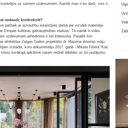
ncentrējos uz saviem uzdevumiem. Kamēr man ir ko darīt, viss ir
Ugu
Uz
rat nedaudz konkretizēt?
Vid
pašlaik ar aizrautību iesaistījies darbā pie vizuālā materiāla
 Eiropas kultūras galvaspilsētas statusu. Tā vairāk ir vides
Zaļ
jam uzdevumam arhitektūra ir ļoti klātesoša. Paralēli šim
ā ar arhitektes Zaigas Gailes projektēto dr. Mauriņa dzimtas māju
fijām izstādei, kuru dokumentēju 2017. gadā - Miķeļa Fišera “Kas
brīd mūsu tuvākajā apkārtnē varam redzēt atbildes uz šo jautājumu.