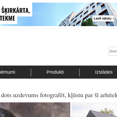
ņēmumi
Produkti
Izstādes
 dots uzdevums fotografēt, kļūstu par šī arhite