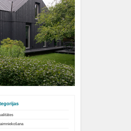
tegorijas
alitātes
aimniekošana