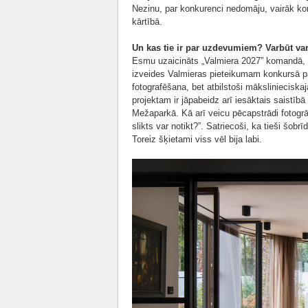
Nezinu, par konkurenci nedomāju, vairāk ko
kārtībā.
Un kas tie ir par uzdevumiem? Varbūt va
Esmu uzaicināts „Valmiera 2027” komandā, un 
izveides Valmieras pieteikumam konkursā par
fotografēšana, bet atbilstoši mākslinieciska
projektam ir jāpabeidz arī iesāktais saistīb
Mežaparkā. Kā arī veicu pēcapstrādi fotogrā
slikts var notikt?”. Satriecoši, ka tieši šo
Toreiz šķietami viss vēl bija labi.