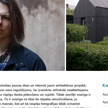
Ka
 būvētas jaunas ēkas un īstenoti jauni arhitektūras projekti.
vusi savu ieguldījumu, lai izveidotu stilistiski neatkārtojamu
Aktu
z rūpīgu darba plānošanu un izpildi. Tālab sevišķi svarīga ir
a. Tā ir svarīga ne tikai kā objekta iemūžināšana, jo
Aps
 mainās, bet arī kā iespēja fotogrāfijas tālāk izmantot