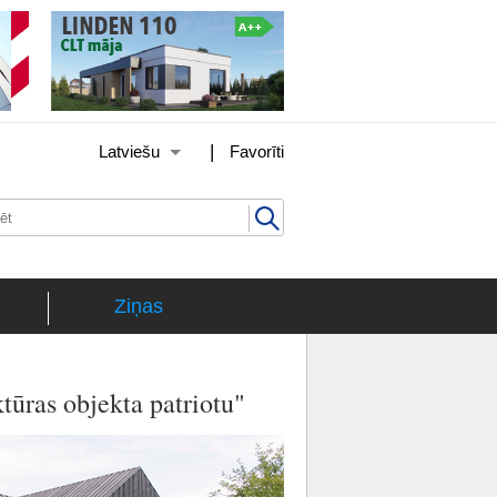
|
Latviešu
Favorīti
Ziņas
ktūras objekta patriotu"