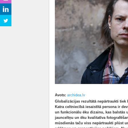
Avots:
archidea.lv
Globalizācijas rezultātā nepārtraukti tiek
Katra celtniecībā iesaistītā persona ir de
un funkcionālu ēku dizainu, kas balstās u
jaunceltņu un ēku kvalitatīva fotografēšan
mūsdienās taču viss nepārtraukti plūst un