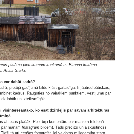
ieras pilsētas pieteikumam konkursā uz Eiropas kultūras
to: Ansis Starks
īgo var dabūt kadrā?
drā, pretējā gadījumā bilde kļūst garlaicīga. Ir jāatrod būtiskais,
ja kombinēt kadrus. Raugoties no vairākiem punktiem, vēstījumu par
audz labāk un izteiksmīgāk.
rī visinteresantāko, ko esat dzirdējis par savām arhitektūras
atmiņā.
 tas attiecas plašāk. Reiz bija komentārs par maniem telefonā
t, par manām
Instagram
bildēm). Tāds precīzs un aizkustinošs
ieši tā arī cenšos fotografēt, lai veidotos mijiedarbība starp