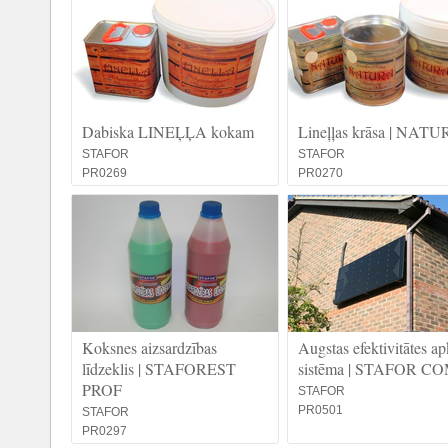
Dabiska LINEĻĻA kokam
Lineļļas krāsa | NAT
STAFOR
STAFOR
PR0269
PR0270
Koksnes aizsardzības
Augstas efektivitātes a
līdzeklis | STAFOREST
sistēma | STAFOR C
PROF
STAFOR
PR0501
STAFOR
PR0297