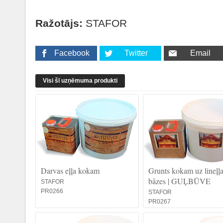
Ražotājs:
STAFOR
Facebook
Twitter
Email
Visi šī uzņēmuma produkti
Darvas eļļa kokam
Grunts kokam uz lineļļ
bāzes | GUĻBŪVE
STAFOR
PR0266
STAFOR
PR0267