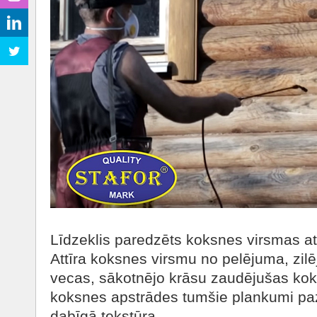
Līdzeklis paredzēts koksnes virsmas att
Attīra koksnes virsmu no pelējuma, zilē
vecas, sākotnējo krāsu zaudējušas kok
koksnes apstrādes tumšie plankumi pa
dabīgā tekstūra.