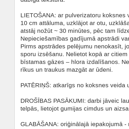
LIETOŠANA: ar pulverizatoru koksnes 
10 cm attāluma, uzklājot ar otu, uzklāš
atstāj nožūt ~ 30 minūtes, pēc tam līdze
Nepieciešamības gadījumā apstrādi var
Pirms apstrādes pelējumu nenokasīt, jo 
sporu izsēšanu. Nelietot kopā ar citiem 
bīstamas gāzes – hlora izdalīšanos. Ne
rīkus un traukus mazgāt ar ūdeni.
PATĒRIŅŠ: atkarīgs no koksnes veida
DROŠĪBAS PASĀKUMI: darbi jāveic lauk
telpās, lietojot gumijas cimdus un aizsa
GLABĀŠANA: oriģinālajā iepakojumā - 