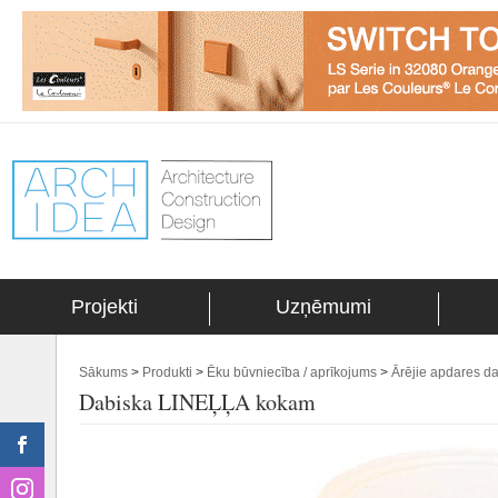
Projekti
Uzņēmumi
Sākums
>
Produkti
>
Ēku būvniecība / aprīkojums
>
Ārējie apdares da
Dabiska LINEĻĻA kokam