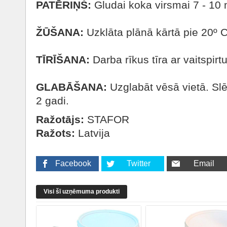
PATĒRIŅŠ:
Gludai koka virsmai 7 - 10 m
ŽŪŠANA:
Uzklāta plānā kārtā pie 20º C
TĪRĪŠANA:
Darba rīkus tīra ar vaitspirt
GLABĀŠANA:
Uzglabāt vēsā vietā. Slē
2 gadi.
Ražotājs:
STAFOR
Ražots:
Latvija
Facebook
Twitter
Email
Visi šī uzņēmuma produkti