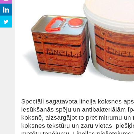
Speciāli sagatavota lineļļa koksnes aps
iesūkšanās spēju un antibakteriālām īp
koksnē, aizsargājot to pret mitrumu un 
koksnes tekstūru un zaru vietas, piešķi
matētu tonējumu. Lineļļas pielietojums