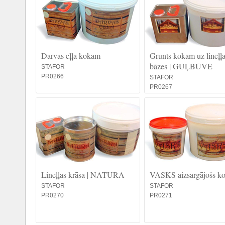
Darvas eļļa kokam
Grunts kokam uz lineļļ
bāzes | GUĻBŪVE
STAFOR
PR0266
STAFOR
PR0267
Lineļļas krāsa | NATURA
VASKS aizsargājošs k
STAFOR
STAFOR
PR0270
PR0271