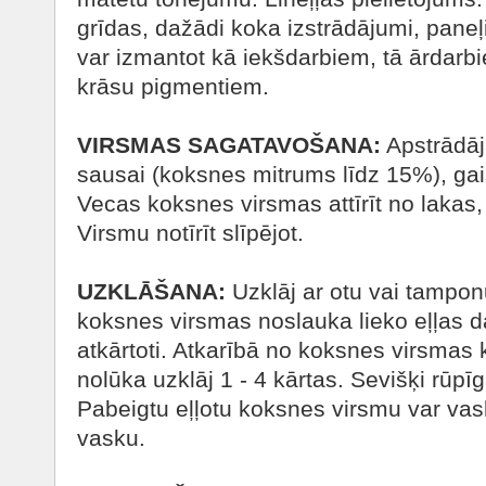
grīdas, dažādi koka izstrādājumi, paneļi,
var izmantot kā iekšdarbiem, tā ārdarbie
krāsu pigmentiem.
VIRSMAS SAGATAVOŠANA:
Apstrādāj
sausai (koksnes mitrums līdz 15%), gai
Vecas koksnes virsmas attīrīt no lakas,
Virsmu notīrīt slīpējot.
UZKLĀŠANA:
Uzklāj ar otu vai tamponu
koksnes virsmas noslauka lieko eļļas 
atkārtoti. Atkarībā no koksnes virsmas 
nolūka uzklāj 1 - 4 kārtas. Sevišķi rūpīgi
Pabeigtu eļļotu koksnes virsmu var vas
vasku.