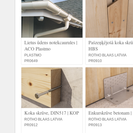
Lietus ūdens notekcaurules |
Pašzeņķējošā koka skrū
ACO Plastmo
HBS
PLASTMO
ROTHO BLAAS LATVIA
PR0649
PR0910
Koka skrūve, DIN517 | KOP
Enkurskrūve betonam 
ROTHO BLAAS LATVIA
ROTHO BLAAS LATVIA
PR0912
PR0913