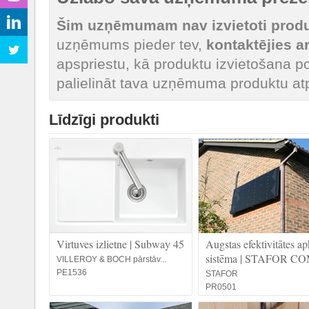
Šim uzņēmumam nav izvietoti produk
uzņēmums pieder tev,
kontaktējies 
apspriestu, kā produktu izvietošana po
palielināt tava uzņēmuma produktu at
Līdzīgi produkti
Virtuves izlietne | Subway 45
Augstas efektivitātes a
sistēma | STAFOR C
VILLEROY & BOCH pārstāv...
PE1536
STAFOR
PR0501