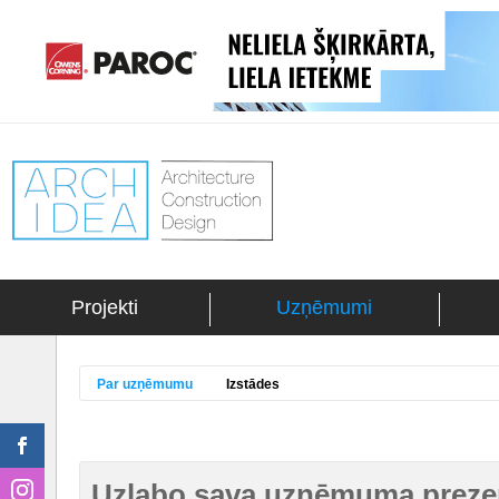
Projekti
Uzņēmumi
Par uzņēmumu
Izstādes
Uzlabo sava uzņēmuma prezen