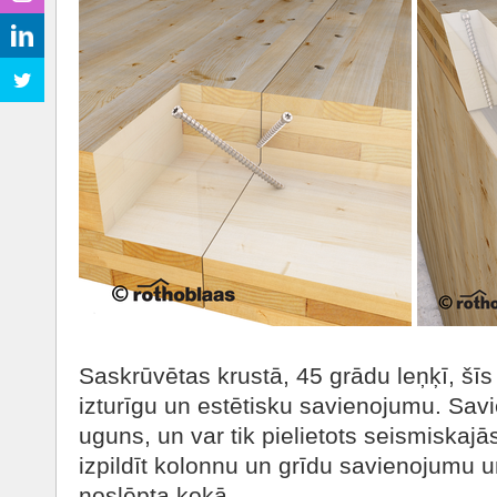
Saskrūvētas krustā, 45 grādu leņķī, šīs
izturīgu un estētisku savienojumu. Sav
uguns, un var tik pielietots seismiskajās
izpildīt kolonnu un grīdu savienojumu un
noslēpta kokā.