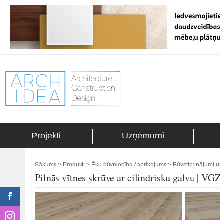
Projekti
Uzņēmumi
Sākums
>
Produkti
>
Ēku būvniecība / aprīkojums
>
Būvstiprinājumi u
Pilnās vītnes skrūve ar cilindrisku galvu | VG