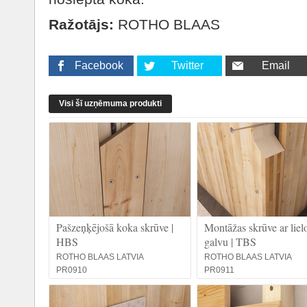
Ražotājs:
ROTHO BLAAS
Facebook
Twitter
Email
Visi šī uzņēmuma produkti
Pašzeņķējošā koka skrūve |
Montāžas skrūve ar liel
HBS
galvu | TBS
ROTHO BLAAS LATVIA
ROTHO BLAAS LATVIA
PR0910
PR0911