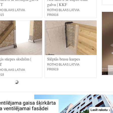
KT
galvu | KKF
O BLAAS LATVIA
ROTHO BLAAS LATVIA
915
PR0916
is stiepes slodzēm |
Slēptās brusu kurpes
T
ROTHO BLAAS LATVIA
PR0919
O BLAAS LATVIA
918