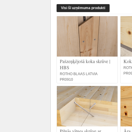
Visi šī uzņēmuma produkti
Pašzeņķējošā koka skrūve |
Kok
HBS
ROTH
PR0
ROTHO BLAAS LATVIA
PR0910
Pilnās vītnes skrūve ar
Āra 