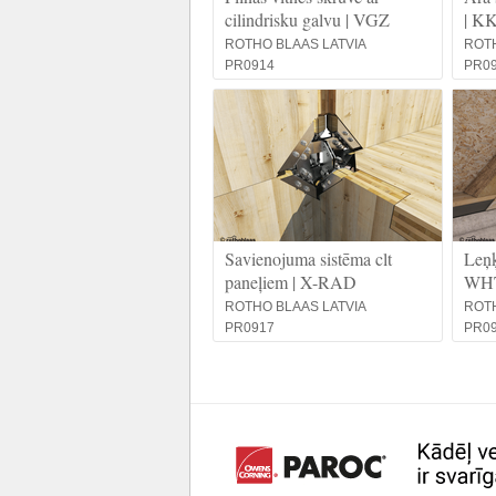
cilindrisku galvu | VGZ
| K
ROTHO BLAAS LATVIA
ROTH
PR0914
PR0
Savienojuma sistēma clt
Leņķ
paneļiem | X-RAD
WH
ROTHO BLAAS LATVIA
ROTH
PR0917
PR0