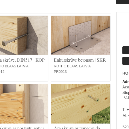
a skrūve, DIN517 | KOP
Enkurskrūve betonam | SKR
O BLAAS LATVIA
ROTHO BLAAS LATVIA
912
PR0913
RO
Adr
Aco
Sto
LV-
T. 
M. 
Kont
skrūve ar noslēptu galvu
Āra skrūve ar trapecveida