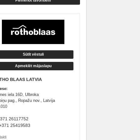
Pievienot favorītiem
Sūtīt vēstuli
Apmeklēt mājaslapu
THO BLAAS LATVIA
ese:
nes iela 16D, Ulbroka
piņu pag., Ropažu nov., Latvija
1010
+371 26117752
+371 25419583
akti