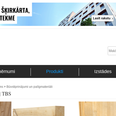
ņēmumi
Produkti
Izstādes
ums
>
Būvstiprinājumi un palīgmateriāli
 | TBS