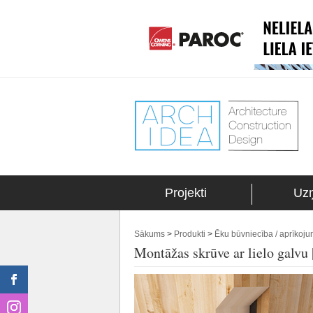
Projekti
Uz
Sākums
>
Produkti
>
Ēku būvniecība / aprīkoj
Montāžas skrūve ar lielo galvu