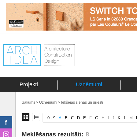
Projekti
Uzņēmumi
Sākums
>
Uzņēmumi
>
Iekšējās sienas un griesti
0 - 9
A
B
C
D
E
F
G
H
I
J
K
L
M
Meklēšanas rezultāti:
8