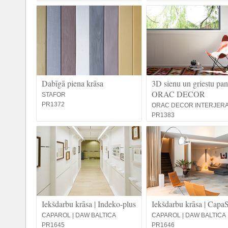
Dabīgā piena krāsa
3D sienu un griestu pane
ORAC DECOR
STAFOR
PR1372
ORAC DECOR INTERJERA 
PR1383
Iekšdarbu krāsa | Indeko-plus
Iekšdarbu krāsa | CapaS
CAPAROL | DAW BALTICA
CAPAROL | DAW BALTICA
PR1645
PR1646