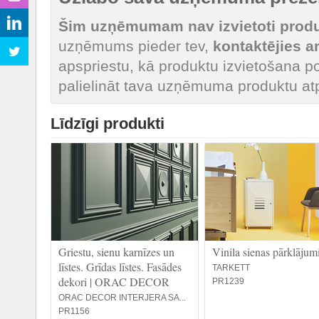
Šim uzņēmumam nav izvietoti produk
uzņēmums pieder tev,
kontaktējies 
apspriestu, kā produktu izvietošana po
palielināt tava uzņēmuma produktu at
Līdzīgi produkti
Griestu, sienu karnīzes un
Vinila sienas pārklājum
līstes. Grīdas līstes. Fasādes
TARKETT
dekori | ORAC DECOR
PR1239
ORAC DECOR INTERJERA SA...
PR1156