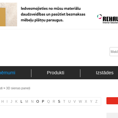
ņēmumi
Produkti
Izstādes
ti
>
3D sienas paneļi
H
I
J
K
L
M
N
O
P
Q
R
S
T
U
V
W
X
Y
Z