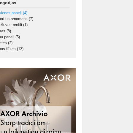
egorijas
sienas paneļi
(4)
ori un ornamenti
(7)
 šuves profili
(1)
sas
(8)
nu paneļi
(5)
etes
(2)
nas flīzes
(13)