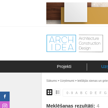
Projekti
Uz
Sākums
>
Uzņēmumi
>
Iekšējās sienas un gries
0 - 9
A
B
C
D
E
F
G
Meklēšanas rezultāti:
4