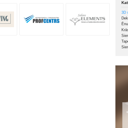
Kat
3D 
Dek
Ēnu
Krā
Sie
Tap
Sie