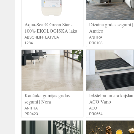
Aqua-Seal® Green Star -
Dizaina grīdas segumi |
100% EKOLOĢISKA laka
Amtico
ABSCHLIFF LATVIJA
ANITRA
1284
PR0108
Kaučuka gumijas grīdas
Iekštelpu un āra kājslauķ
segumi | Nora
ACO Vario
ANITRA
ACO
PR0423
PR0654