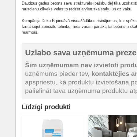
Daudzus gadus betons savu strukturālo īpašību dēļ tika uzskatīts
mūsdienu cilvēks vēlas to redzēt arvien skaistāku un dzīvāku.
Kompānija Deko B piedāvā visdažādākos risinājumus, kur spēks 
Izmantojot speciālu tehniku, mēs varam panākt, lai betons izskat
marmors.
Uzlabo sava uzņēmuma prezen
Šim uzņēmumam nav izvietoti produk
uzņēmums pieder tev,
kontaktējies 
apspriestu, kā produktu izvietošana po
palielināt tava uzņēmuma produktu at
Līdzīgi produkti