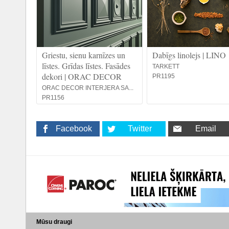
Griestu, sienu karnīzes un
Dabīgs linolejs | LINO
līstes. Grīdas līstes. Fasādes
TARKETT
dekori | ORAC DECOR
PR1195
ORAC DECOR INTERJERA SA...
PR1156
Facebook
Twitter
Email
Mūsu draugi