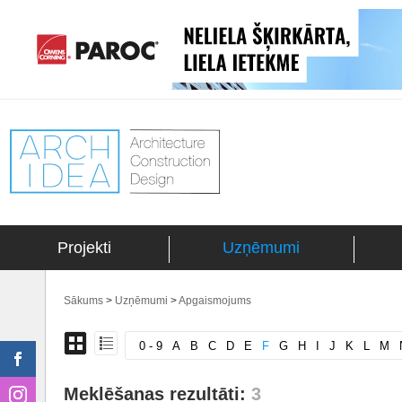
Projekti
Uzņēmumi
Sākums
>
Uzņēmumi
>
Apgaismojums
0 - 9
A
B
C
D
E
F
G
H
I
J
K
L
M
Meklēšanas rezultāti:
3